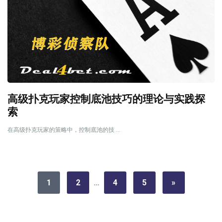
高级扑克玩家控制底池技巧的理论与实践探
索
在高级扑克玩家的策略中，控制底池的技 ...
1
2
…
4
5
»