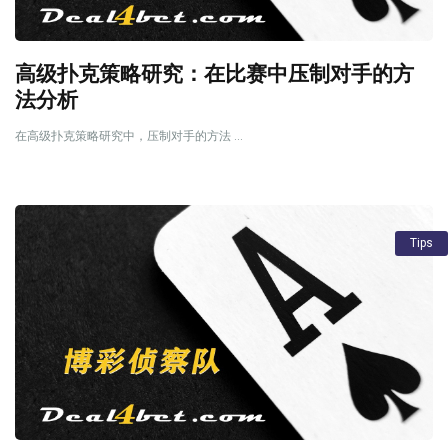
高级扑克策略研究：在比赛中压制对手的方
法分析
在高级扑克策略研究中，压制对手的方法 ...
Tips