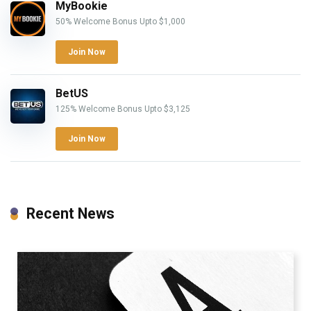
MyBookie
50% Welcome Bonus Upto $1,000
Join Now
BetUS
125% Welcome Bonus Upto $3,125
Join Now
Recent News