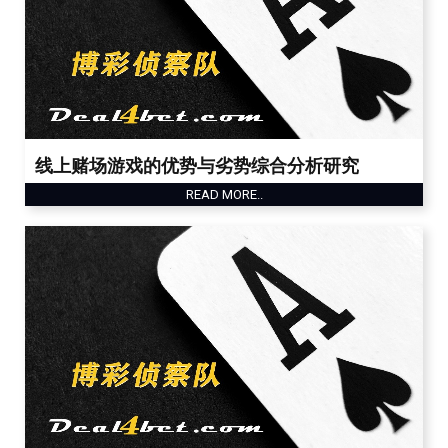
线上赌场游戏的优势与劣势综合分析研究
READ MORE..