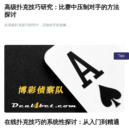
高级扑克技巧研究：比赛中压制对手的方法
探讨
在高级扑克技巧研究中，压制对手的策略 ...
Tips
在线扑克技巧的系统性探讨：从入门到精通