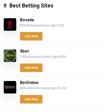
Best Betting Sites
Bovada
50% Welcome Bonus Upto $250
Join Now
Xbet
100% Welcome Bonus Upto $500
Join Now
BetOnline
50% Welcome Bonus Upto $1,000
Join Now