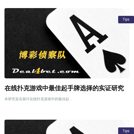
Tips
在线扑克游戏中最佳起手牌选择的实证研究
本研究旨在探讨在线扑克游戏中的最佳起 ...
Tips