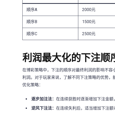
顺序A
2000元
顺序B
1500元
顺序C
2500元
利润最大化的下注顺
在博彩策略中，下注的顺序对最终利润的影响不容
利润。对于玩家来说，了解不同下注策略的优势，
优化策略：
逐步加注法：
在连续获胜时逐渐增加下注金额
逆风下注法：
在连续失利后，适当增加下注额