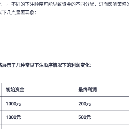
之一。不同的下注顺序可能导致资金的不同分配，进而影响策略
以下几点显著现象：
格展示了几种常见下注顺序情况下的利润变化：
初始资金
最终利润
1000元
200元
1000元
500元