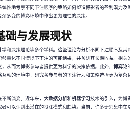
系统性地考察不同下注顺序的策略如何塑造博彩者的盈利潜力及
复杂多变的博彩环境中作出更为理性的决策。
基础与发展现状
计学和决策理论等多个学科。这些理论为分析不同下注顺序及其
能够量化不同情境下下注的可能结果，并预测其长期收益。相关
度，从而为博彩参与者提供更为科学的决策依据。此外，
博弈论
略互动的环境中，研究各参与者的下注行为和策略选择更为复杂
在不断演变。近年来，
大数据分析
和
机器学习
技术的引入，为博
究者可以识别出潜在的投注模式和趋势。当前，许多研究集中在