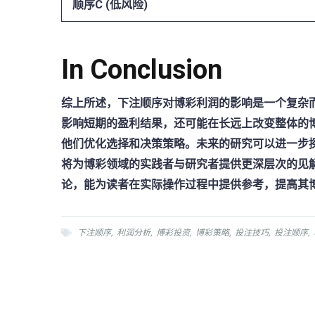
顺序C (低风险)
In Conclusion
综上所述，下注顺序对博彩利润的影响是一个复杂
影响短期的盈利结果，还可能在长远上改变整体的
他们优化选择和决策策略。未来的研究可以进一步
将为博彩领域的实践者与研究者提供更深层次的见
论，能为读者在实际操作过程中提供参考，提高其
下注顺序
,
利润分析
,
博彩投资
,
博彩策略
,
投注技巧
,
投注顺序
,