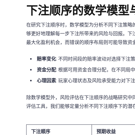
下注顺序的数学模型
在研究下注顺序时，数学模型为分析不同下注策略
够更好地理解每一步下注所带来的风险与回报。下
最大化盈利机会，而错误的顺序布局则可能导致资
赔率变化
: 不同时间段的赔率波动对选择下注
资金分配
: 根据可用资金合理分配，在不同局
心理因素
: 玩家心理状态及风险承受能力对下
除数学模型外，风险评估在下注顺序的战略研究中
评估工具，我们能够定量分析不同下注顺序下的潜
下注顺序
预期收益