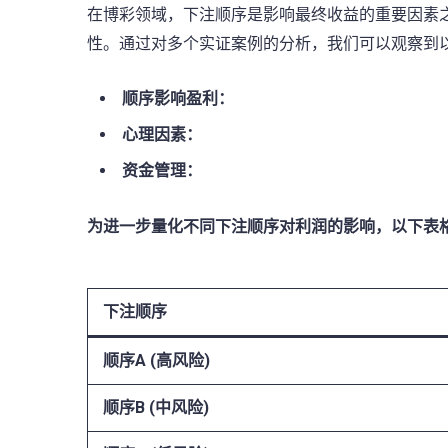
在博彩领域，下注顺序是影响最终收益的重要因素
性。通过对多个实证案例的分析，我们可以观察到
顺序影响盈利：
心理因素：
资金管理：⁣
为进一步量化不同下注顺序对利润的影响，以下表
下注顺序
顺序A (高风险)
顺序B (中风险)