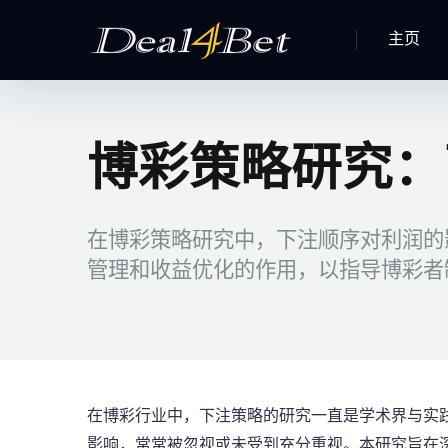
主页
博彩策略研究：
在博彩策略研究中，下注顺序对利润的
管理和收益优化的作用，以指导博彩者
在博彩行业中，下注策略的研究一直是学术界与实
影响，常常被忽视或未受到充分重视。本研究旨在