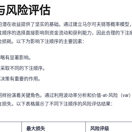
与风险评估
的潜在收益提供了坚实的基础。通过建立
马尔可夫链
等概率模型
注顺序的选择直接影响到资金流动和获利能力，因此合理的下注
金损耗。以下为影响下注顺序的主要因素：
策略有显著影响。
中采取不同的下注顺序。
注决策有重要的作用。
同样扮演着关键角色。通过利用
波动率
分析和
价值-at-风险
（va
在损失。以下表格展示了不同下注顺序的风险评估结果：
最大损失
风险评级