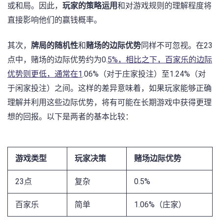
或和局。因此，
玩家的策略运用
和对游戏规则的理解程度将
直接影响他们的赢钱概率。
其次，
牌局的随机性
和
赌场的边际优势
同样不可忽视。在23
点中，赌场的边际优势约为0.
5%，相比之下，百家乐的边际
优势则更低，通常在1
.06%（对于庄家投注）至1.24%（对
于闲家投注）之间。这样的差异意味着，如果玩家能够正确
理解并利用这些边际优势，将有可能在长期游戏中获得更理
想的回报。以下是两者的基本比较：
游戏类型
玩家决策
赌场边际优势
23点
复杂
0.5%
百家乐
简单
1.06%（庄家）