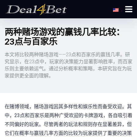
两种赌场游戏的赢钱几率比较：
23点与百家乐
本文将比较两种赌场游戏——23点和百家乐的赢钱几率。研
究显示，在23点中，玩家的决策能力显著影响胜率，而百家
乐则主要依赖运气。通过分析概率和策略，本研究旨在为玩
家提供更全面的理解。
在赌博领域，赌场游戏因其多样性和娱乐性而备受欢迎。其
中，23点和百家乐是两种广受欢迎的卡牌游戏，各自吸引着
不同偏好的玩家。尽管两者的玩法和规则存在显著差异，但
它们在概率与赢钱几率方面的比较为玩家提供了重要的决策