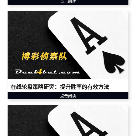
点击阅读
在线轮盘策略研究：提升胜率的有效方法
点击阅读