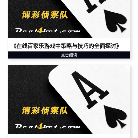
《在线百家乐游戏中策略与技巧的全面探讨》
点击阅读