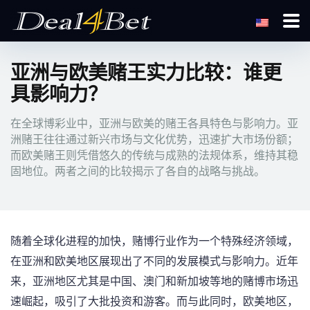
亚洲与欧美赌王实力比较：谁更
具影响力？
在全球博彩业中，亚洲与欧美的赌王各具特色与影响力。亚
洲赌王往往通过新兴市场与文化优势，迅速扩大市场份额；
而欧美赌王则凭借悠久的传统与成熟的法规体系，维持其稳
固地位。两者之间的比较揭示了各自的战略与挑战。
随着全球化进程的加快，赌博行业作为一个特殊经济领域，
在亚洲和欧美地区展现出了不同的发展模式与影响力。近年
来，亚洲地区尤其是中国、澳门和新加坡等地的赌博市场迅
速崛起，吸引了大批投资和游客。而与此同时，欧美地区，