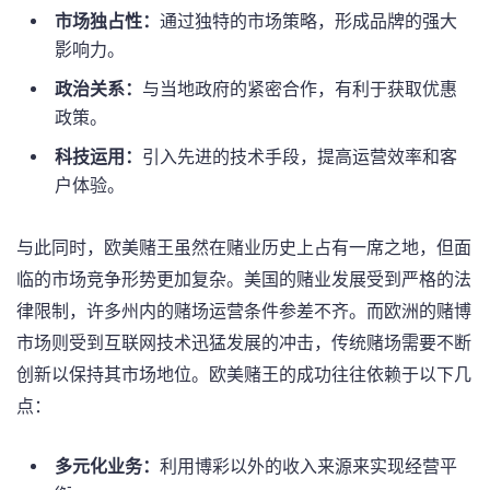
市场独占性：
通过独特的市场策略，形成品牌的强大
影响力。
政治关系：
与当地政府的紧密合作，有利于获取优惠
政策。
科技运用：
引入先进的技术手段，提高运营效率和客
户体验。
与此同时，欧美赌王虽然在赌业历史上占有一席之地，但面
临的市场竞争形势更加复杂。美国的赌业发展受到严格的法
律限制，许多州内的赌场运营条件参差不齐。而欧洲的赌博
市场则受到互联网技术迅猛发展的冲击，传统赌场需要不断
创新以保持其市场地位。欧美赌王的成功往往依赖于以下几
点：
多元化业务：
利用博彩以外的收入来源来实现经营平