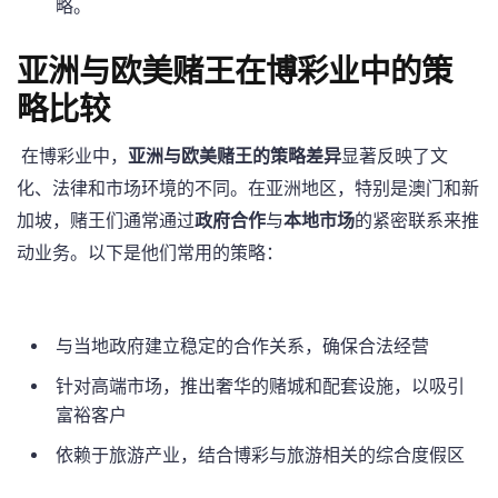
略。
亚洲与欧美赌王在博彩业中的策
略比较
‌ ​在博彩业中，
亚洲与欧美赌王的策略差异
显著反映了文
化、法律和市场环境的不同。在亚洲地区，特别是澳门和新
加坡，赌王们通常通过
政府合作
与
本地市场
的紧密联系来推
动业务。以下是他们常用的策略：
与当地政府建立稳定的合作关系，确保合法经营
针对高端市场，推出奢华的赌城和配套设施，以吸引
富裕客户
依赖于旅游产业，结合博彩与旅游相关的综合度假区