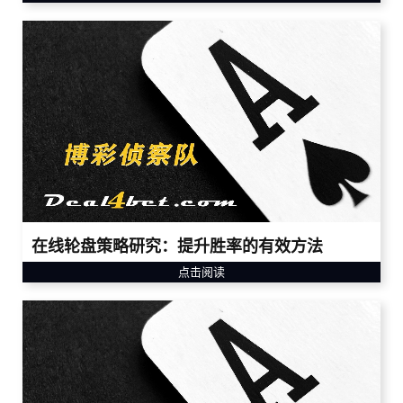
在线轮盘策略研究：提升胜率的有效方法
点击阅读