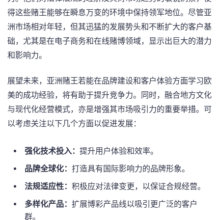
得这些赌王能够在瞬息万变的环境中保持领军地位。尽管亚
洲市场相对年轻，但其迅猛的发展势头和不断扩大的客户基
础，尤其是在电子商务和在线赌博领域，显示出巨大的潜力
和影响力。
展望未来，亚洲赌王若能在品牌建设和客户体验方面学习欧
美的成功经验，将有助于提升竞争力。同时，融合地方文化
与现代化经营模式，亦是增强其市场吸引力的重要举措。可
以考虑关注以下几个方面以促进发展：
强化技术投入：
提升用户体验和效率。
品牌全球化：
打造具有国际影响力的品牌形象。
法规适应性：
积极应对法律变更，以保证合规经营。
多样化产品：
扩展博彩产品线以吸引更广泛的客户
群。