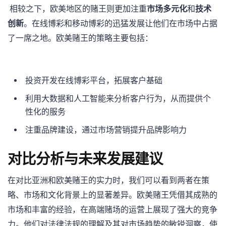
​ 相较之下，欧美地区的赌王则更加注重
市场多元化
和
技术
创新
。在线博彩和移动博彩的迅猛发展让他们在市场中占据
了一席之地。欧美赌王的策略主要包括：
投资开发在线博彩平台，拓展客户基础
利用大数据和人工智能来分析客户行为，从而提供个
性化的服务
注重品牌建设，通过市场营销提升品牌影响力
对比分析与未来发展建议
在对比亚洲和欧美赌王的实力时，我们可以看到两者在策
略、市场和文化背景上的显著差异。欧美赌王凭借其成熟的
市场和丰富的经验，在高端赌场的运营上展现了强大的竞争
力。他们对法律法规的理解及其对市场趋势的敏锐洞察，使