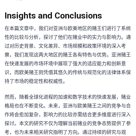
Insights and Conclusions
在本篇文章中，我们对亚洲与欧美地区的赌王们进行了系统
性的比较与分析，探讨了他们在赌业中的实力与影响力。通
过对历史背景、文化差异、市场规模和政策环境的深入考
察，我们发现这两大地区的赌王各有特色与优势。亚洲赌王
在快速发展的市场环境中展现了强大的适应能力和创新意
识，而欧美赌王则凭借其悠久的传统与规范化的法律体系保
持了市场的稳定性和权威性。
然而，随着全球化进程的加速和数字技术的快速发展，赌业
格局也在不断变化。未来，亚洲与欧美赌王之间的竞争与合
作将会愈加复杂，影响力的比较亦需结合更多维度进行深入
探讨。本文的研究不仅为理解当前赌业的竞争态势提供了参
考，也为未来相关研究指明了方向。通过持续的研究与观