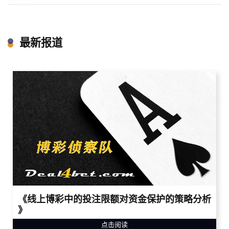
最新报道
《线上博彩中的投注限额对资金保护的策略分析
》
点击阅读