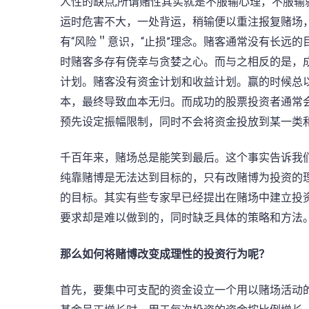
人性的缺点,所谓赌性其实就是不服输心理，不服输
运时危害不大，一处背运，稍输便以重注报复赌场
有“风险＂意识，“止损”理念。赌客通常没有长远
时赌客多存有侥幸与贪婪之心。而与之相反的是，
计划。赌客没有资金计划和收益计划。赢的时候总
本，最终导致血本无归。而成功的股票投资者通常
预先设定振幅限制，同时不会将资金投放到某一类
千百年来，赌场总是能笑到最后。这个事实告诉我
纯靠赌博是无法达到目标的，只有改赌博为投资的
的目标。其实有些专家早已经提出在赌场中建立投
要求却是难以做到的，同时缺乏具体的策略和方法
那么如何将赌博改变成理性的投资行为呢？
首先，要集中可支配的资金设立一个用以赌场活动