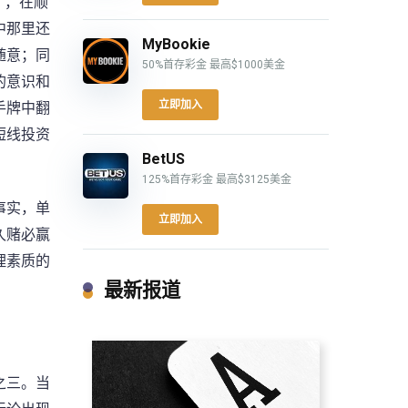
”，在顺
中那里还
MyBookie
随意；同
50%首存彩金 最高$1000美金
的意识和
立即加入
手牌中翻
短线投资
BetUS
125%首存彩金 最高$3125美金
事实，单
立即加入
久赌必赢
理素质的
最新报道
之三。当