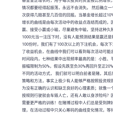
基金呈正增长时，用于每次投资的资金按比例增长
情况都要经得起振荡，永远不会消失。 然后确立
次获得几赔甚至几百倍的回报。当基金增长超过10
增长的曲线是由每次活动中的收益点连结而成的，
赢、接受小赢或小输，尽量避免中输，坚持这种久赌
1000元当一注压下时，没有人能预测结果是赢还是
100份时，我们有了100次以上的下注机会，每
了收益机会，在曲线中我们可以看到每次活动可能
时间段内，七种结果中出现频率最高的是：小胜、
振幅限制为50%，假设先跌至负30%再回升至正
不同的活动方式， 我们就可以明白前者是赌，其
策略和方法，事实上极少有人能够严格按照投资规
为没有正确的认识和缺乏良好的心理素质；就像一
按规则行驶就会车毁人亡，还有人敢以身涉险吗？
需要更严格的训练！在赌博过程中人们总是受到牌
理，在活动过程中只关心筹码的曲线变化情况，等