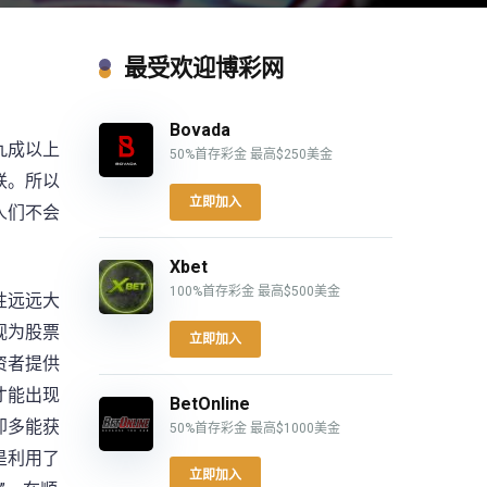
最受欢迎博彩网
Bovada
九成以上
50%首存彩金 最高$250美金
联。所以
立即加入
人们不会
Xbet
100%首存彩金 最高$500美金
性远远大
视为股票
立即加入
资者提供
才能出现
BetOnline
却多能获
50%首存彩金 最高$1000美金
是利用了
立即加入