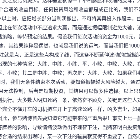
，反之按比例减少。这样基金就像一个不断膨胀和收缩的皮球，
一个合适的收益目标。任何投资风险和收益都是成正比的，我们不
%以上时，应把增长部分当利润撤出，不可将其再投入作股本。
因此在每次活动中不应追求大赢，而是通过振幅限制避免大输，
策略，等待预定的结果。假设我们每次活动的资金为1000元，
输，其结果纯粹是偶然，也就是我们说的运气。而当我们把100
次下注就是点，正是这些点构成了线，而这条不断延伸波动的曲线给
出现的七种情况：大胜、中胜、小胜、平、小败、中败、大败，
平、小败；其二是中胜、中败；再次是：大胜、大败，如果我们
20%时，我们无条件结束本次活动，要知道振幅越大风险越大，通
后果无法控制，后者是短期投资，其结果可以做多种选择。以上只
则执行。大多数人明知死路一条，依然奋不顾身，关键是这些人
个完全不懂开车的司机把车开上了高速公路一样，凶多吉少，如
因此，参与赌博首先要知道它可能带来的严重后果！事实上比一
好牌差的影响，导致情绪波动做出不理智下注，当赌客明白投资
待合适的结果出现时，某一次下注的输赢就变得不重要了，自然