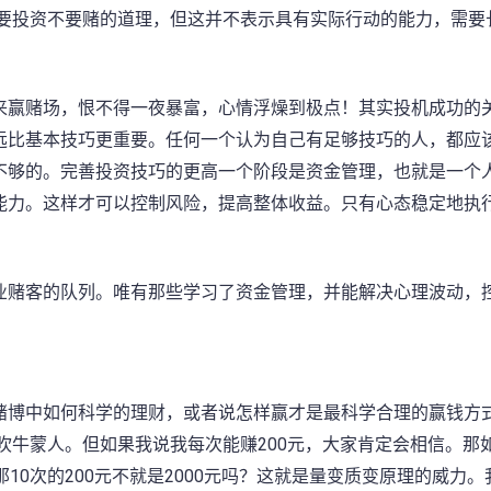
的要投资不要赌的道理，但这并不表示具有实际行动的能力，需要
来赢赌场，恨不得一夜暴富，心情浮燥到极点！其实投机成功的
远比基本技巧更重要。任何一个认为自己有足够技巧的人，都应
不够的。完善投资技巧的更高一个阶段是资金管理，也就是一个
能力。这样才可以控制风险，提高整体收益。只有心态稳定地执
业赌客的队列。唯有那些学习了资金管理，并能解决心理波动，
博中如何科学的理财，或者说怎样赢才是最科学合理的赢钱方式。
我吹牛蒙人。但如果我说我每次能赚200元，大家肯定会相信。那
10次的200元不就是2000元吗？这就是量变质变原理的威力。