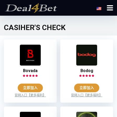
CASIHER'S CHECK
Bovada
Bodog
立即加入
立即加入
官网入口【更多福利】
官网入口【更多福利】