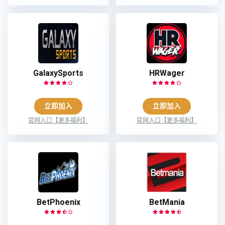
GalaxySports
HRWager
立即加入
立即加入
官网入口【更多福利】
官网入口【更多福利】
BetPhoenix
BetMania