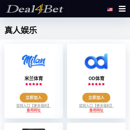
真人娱乐
米兰体育
OD体育
立即加入
立即加入
官网入口【更多福利】
官网入口【更多福利】
备用网址
备用网址