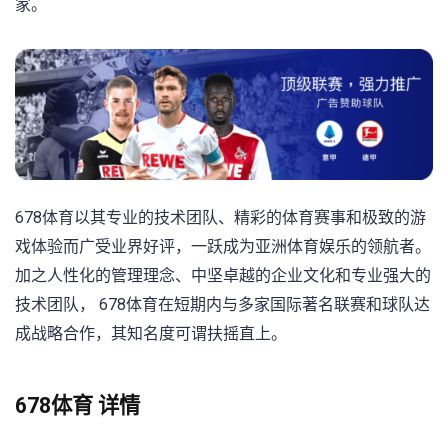
家。
678体育以其专业的技术团队、精彩的体育赛事和极致的游
戏体验而广受业界好评，一跃成为亚洲体育娱乐的领航者。
加之人性化的管理理念、中坚卓越的企业文化和专业强大的
技术团队， 678体育在短期内与多家国际著名联赛和球队达
成战略合作，其知名度可谓扶摇直上。
678体育 详情