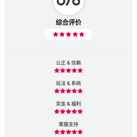
综合评价
公正 & 信赖
玩法 & 系统
奖金 & 福利
客服支持