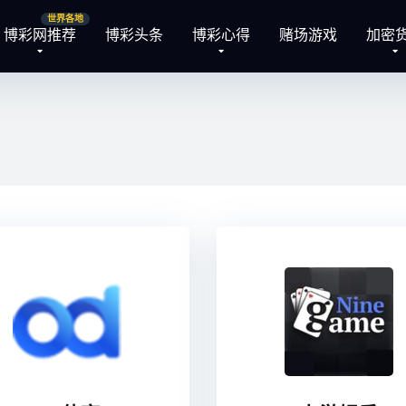
博彩网推荐
博彩头条
博彩心得
赌场游戏
加密