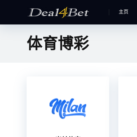
主页
体育博彩