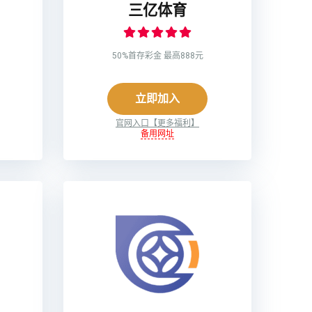
三亿体育
50%首存彩金 最高888元
立即加入
官网入口【更多福利】
备用网址