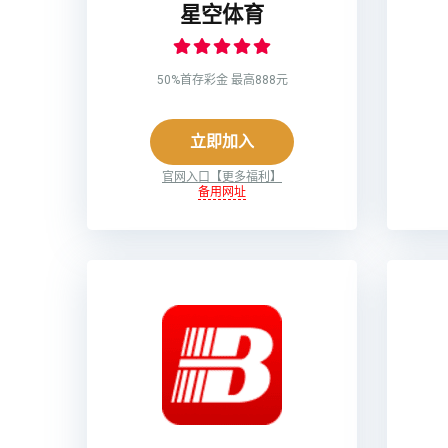
星空体育
50%首存彩金 最高888元
立即加入
官网入口【更多福利】
备用网址