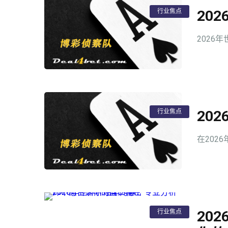
行业焦点
20
2026
行业焦点
20
在202
行业焦点
20