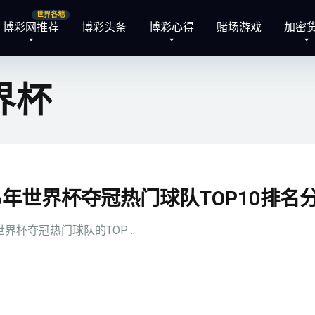
博彩网推荐
博彩头条
博彩心得
赌场游戏
加密
界杯
26年世界杯夺冠热门球队TOP10排名
世界杯夺冠热门球队的TOP ...