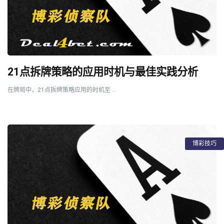
21点拆牌策略的应用时机与最佳实践分析
在牌局中，21点拆牌策略应用的时机至 ...
博彩技巧