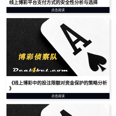
线上博彩平台支付方式的安全性分析与选择
点击阅读
《线上博彩中的投注限额对资金保护的策略分析
》
点击阅读