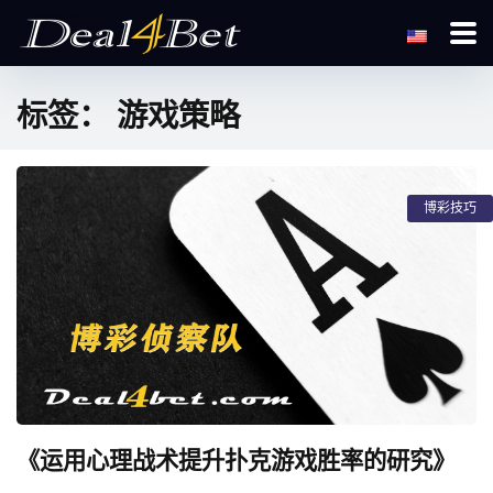
标签：
游戏策略
博彩技巧
《运用心理战术提升扑克游戏胜率的研究》