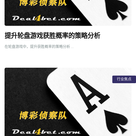
提升轮盘游戏获胜概率的策略分析
在轮盘游戏中，提升获胜概率的策略分析 ...
行业焦点