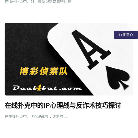
在德州扑克中，对手牌型识别是赢得比赛 ...
行业焦点
在线扑克中的IP心理战与反诈术技巧探讨
在在线扑克中，IP心理战与反诈术的运 ...