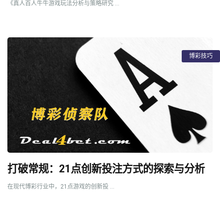
《真人百人牛牛游戏玩法分析与策略研究 ...
博彩技巧
打破常规：21点创新投注方式的探索与分析
在现代博彩行业中，21点游戏的创新投 ...