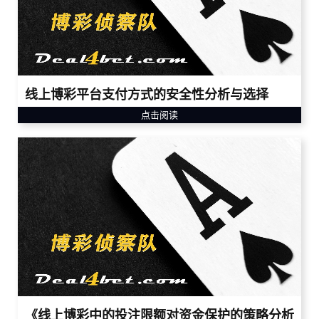
线上博彩平台支付方式的安全性分析与选择
点击阅读
《线上博彩中的投注限额对资金保护的策略分析