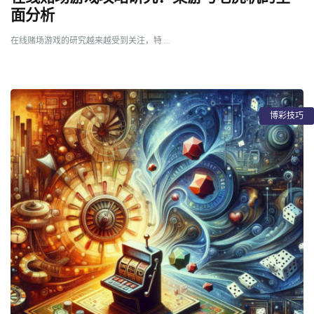
面分析
在线赌场游戏的研究越来越受到关注，特 ...
博彩技巧