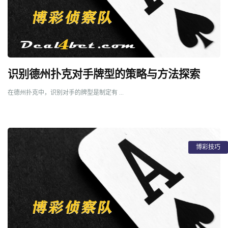
识别德州扑克对手牌型的策略与方法探索
在德州扑克中，识别对手的牌型是制定有 ...
博彩技巧