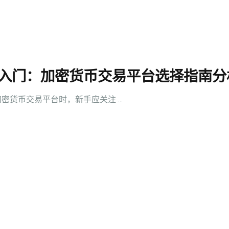
入门：加密货币交易平台选择指南分
密货币交易平台时，新手应关注 ...