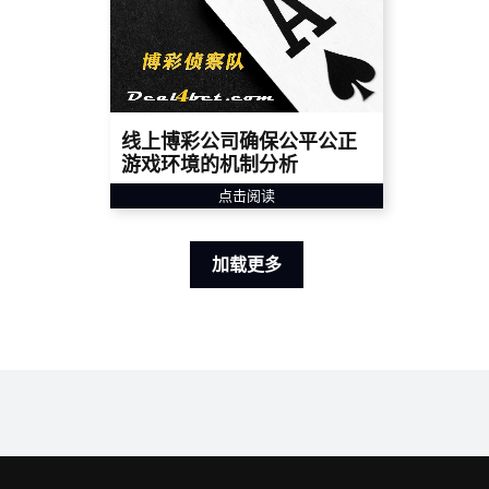
线上博彩公司确保公平公正
游戏环境的机制分析
点击阅读
加载更多