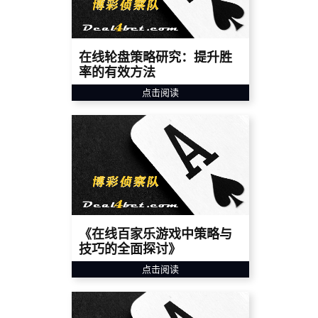
在线轮盘策略研究：提升胜
率的有效方法
点击阅读
《在线百家乐游戏中策略与
技巧的全面探讨》
点击阅读