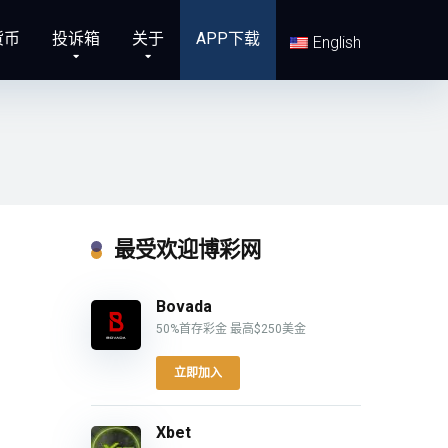
货币
投诉箱
关于
APP下载
English
最受欢迎博彩网
Bovada
50%首存彩金 最高$250美金
立即加入
Xbet