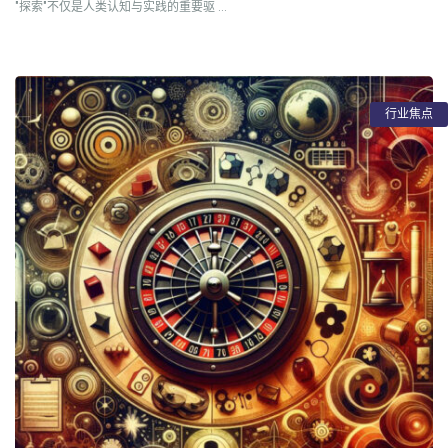
"探索"不仅是人类认知与实践的重要驱 ...
行业焦点