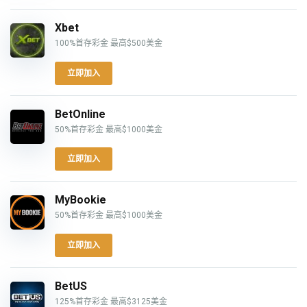
Xbet
100%首存彩金 最高$500美金
立即加入
BetOnline
50%首存彩金 最高$1000美金
立即加入
MyBookie
50%首存彩金 最高$1000美金
立即加入
BetUS
125%首存彩金 最高$3125美金