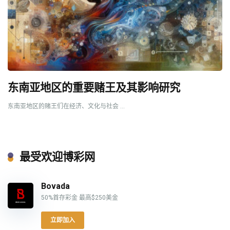
东南亚地区的重要赌王及其影响研究
东南亚地区的赌王们在经济、文化与社会 ...
最受欢迎博彩网
Bovada
50%首存彩金 最高$250美金
立即加入