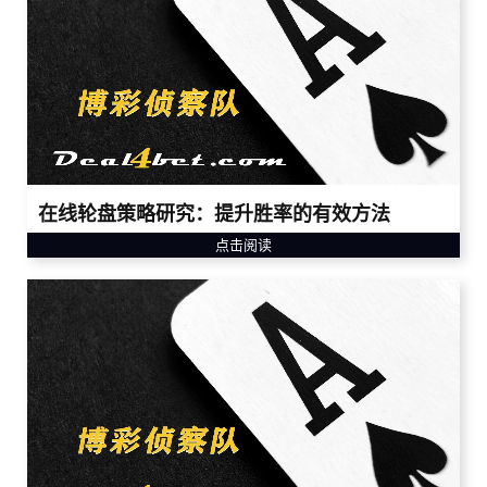
在线轮盘策略研究：提升胜率的有效方法
点击阅读