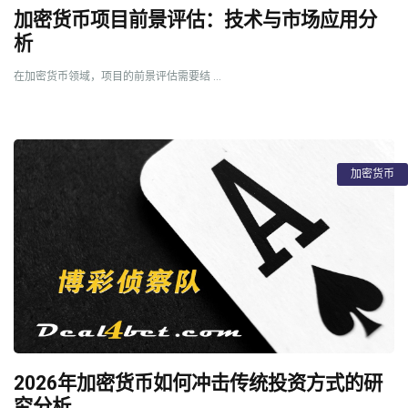
加密货币项目前景评估：技术与市场应用分
析
在加密货币领域，项目的前景评估需要结 ...
加密货币
2026年加密货币如何冲击传统投资方式的研
究分析