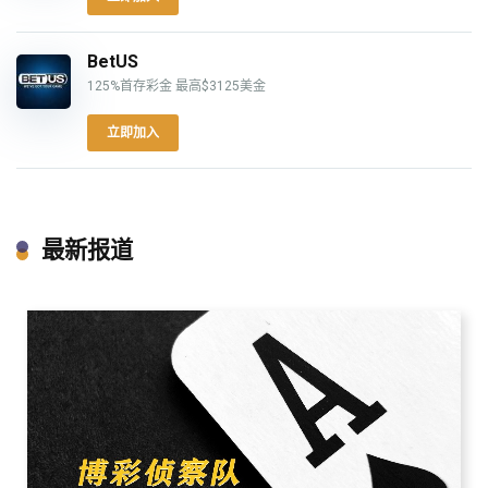
BetUS
125%首存彩金 最高$3125美金
立即加入
最新报道