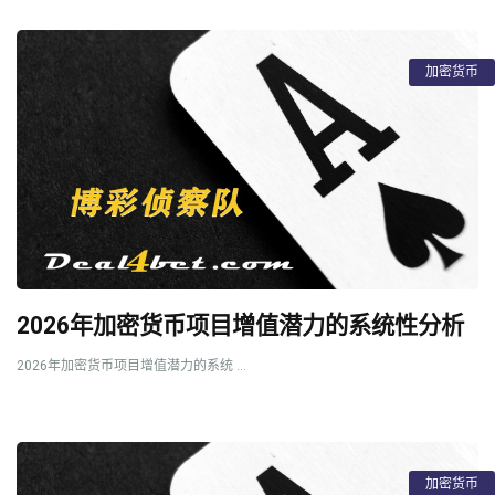
加密货币
2026年加密货币项目增值潜力的系统性分析
2026年加密货币项目增值潜力的系统 ...
加密货币