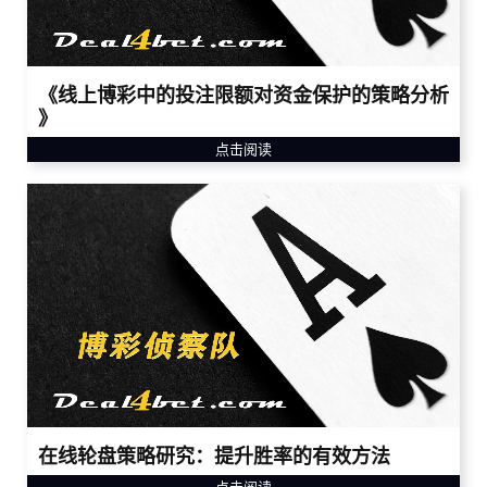
《线上博彩中的投注限额对资金保护的策略分析
》
点击阅读
在线轮盘策略研究：提升胜率的有效方法