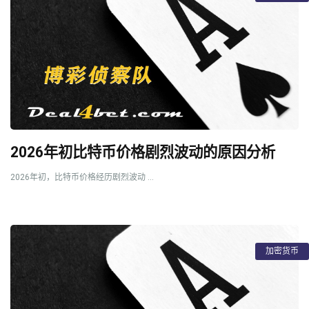
2026年初比特币价格剧烈波动的原因分析
2026年初，比特币价格经历剧烈波动 ...
加密货币