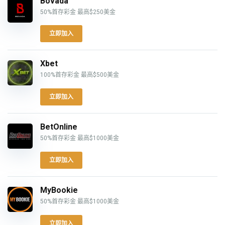
Bovada
50%首存彩金 最高$250美金
立即加入
Xbet
100%首存彩金 最高$500美金
立即加入
BetOnline
50%首存彩金 最高$1000美金
立即加入
MyBookie
50%首存彩金 最高$1000美金
立即加入