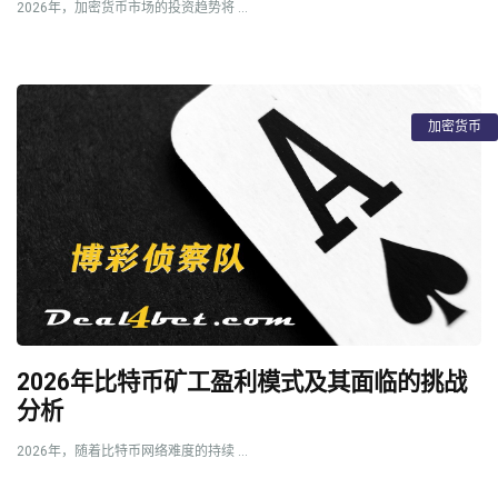
2026年，加密货币市场的投资趋势将 ...
加密货币
2026年比特币矿工盈利模式及其面临的挑战
分析
2026年，随着比特币网络难度的持续 ...