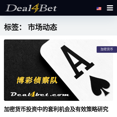
标签：
市场动态
加密货币
加密货币投资中的套利机会及有效策略研究