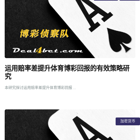
运用赔率差提升体育博彩回报的有效策略研
究
本研究探讨运用赔率差提升体育博彩回报 ...
加密货币