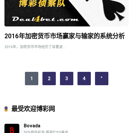
2016年加密货币市场赢家与输家的系统分析
2016年，加密货币市场经历了显著波 ...
1
2
3
4
"
最受欢迎博彩网
Bovada
50%首存彩金 最高$250美金