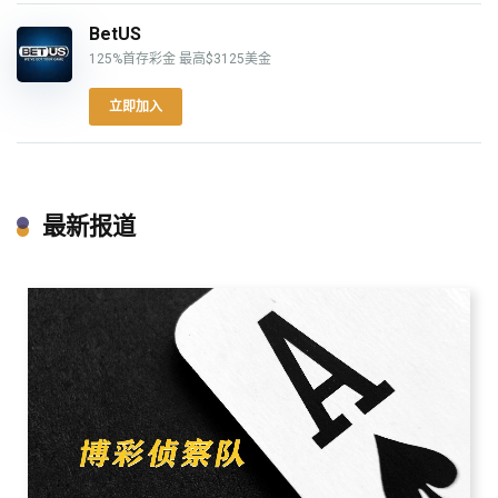
BetUS
125%首存彩金 最高$3125美金
立即加入
最新报道