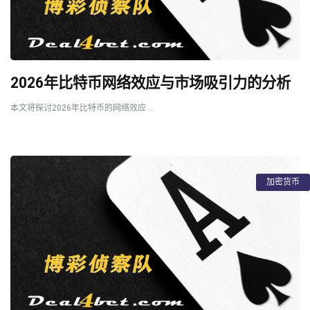
2026年比特币网络效应与市场吸引力的分析
本文将探讨2026年比特币的网络效应 ...
加密货币