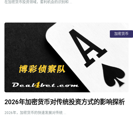
在加密货币投资领域，套利机会的识别和 ...
加密货币
2026年加密货币对传统投资方式的影响探析
2026年，加密货币的快速发展对传统 ...