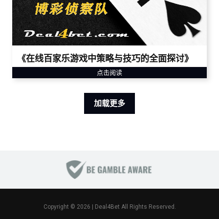
《在线百家乐游戏中策略与技巧的全面探讨》
点击阅读
加载更多
Copyright © 2026 |
Deal4Bet
All Rights Reserved.