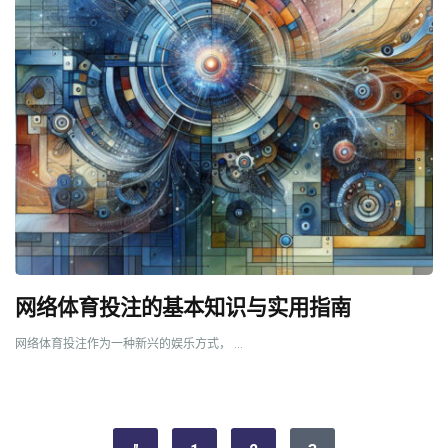
网络体育投注的基本知识与实用指南
网络体育投注作为一种新兴的娱乐方式， ...