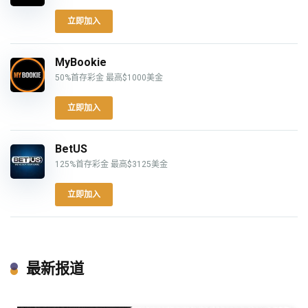
立即加入
MyBookie
50%首存彩金 最高$1000美金
立即加入
BetUS
125%首存彩金 最高$3125美金
立即加入
最新报道