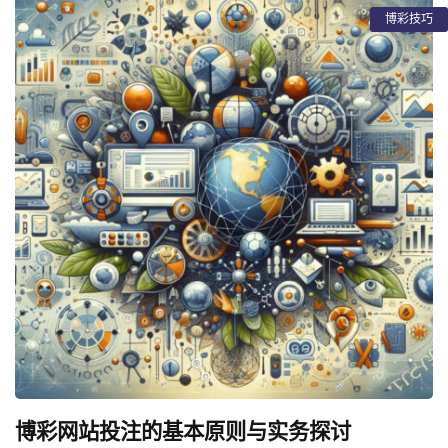
博彩技巧
博彩网站投注的基本原则与实务探讨