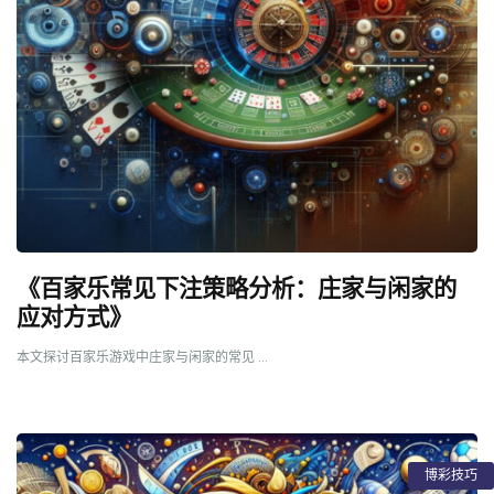
《百家乐常见下注策略分析：庄家与闲家的
应对方式》
本文探讨百家乐游戏中庄家与闲家的常见 ...
博彩技巧