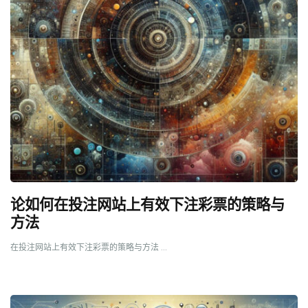
论如何在投注网站上有效下注彩票的策略与
方法
在投注网站上有效下注彩票的策略与方法 ...