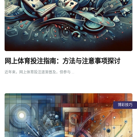
网上体育投注指南：方法与注意事项探讨
近年来，网上体育投注逐渐普及，但参与 ...
博彩技巧