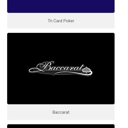
Tri Card Poker
Baccarat