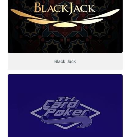
Black Jack