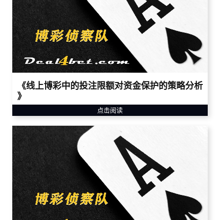
《线上博彩中的投注限额对资金保护的策略分析
》
点击阅读