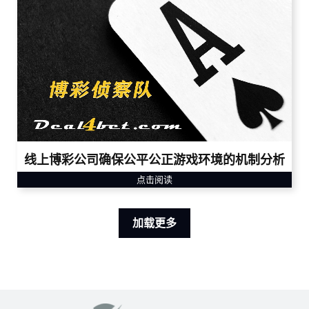
线上博彩公司确保公平公正游戏环境的机制分析
点击阅读
加载更多