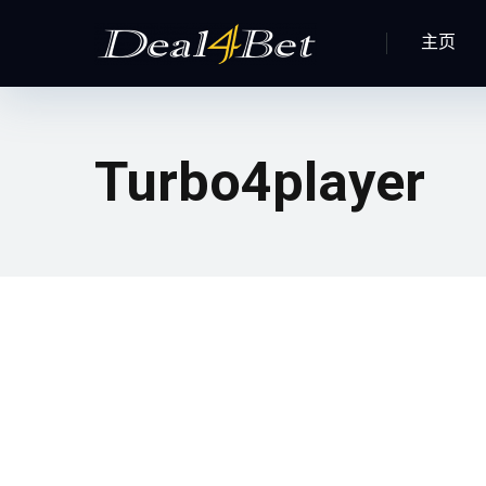
主页
Turbo4player