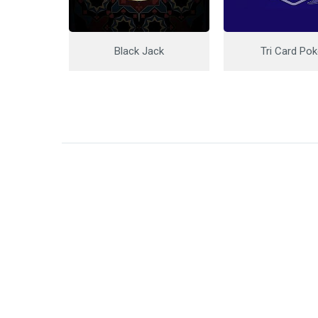
Black Jack
Tri Card Pok