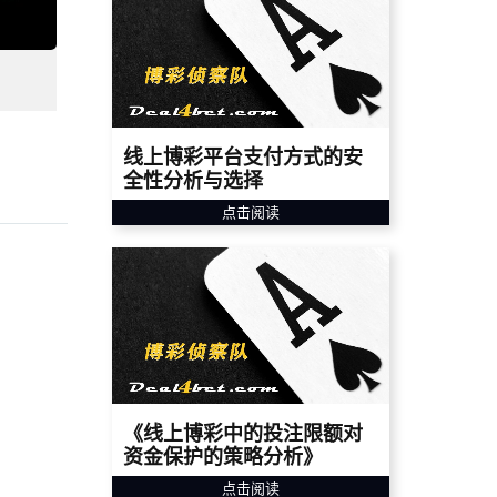
线上博彩平台支付方式的安
全性分析与选择
点击阅读
《线上博彩中的投注限额对
资金保护的策略分析》
点击阅读