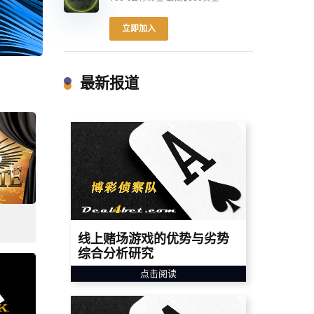
立即加入
最新报道
线上赌场游戏的优势与劣势
综合分析研究
点击阅读