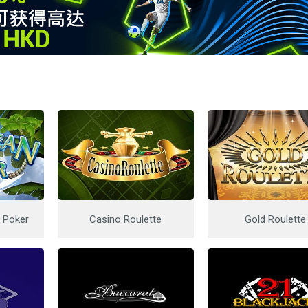
 Poker
Casino Roulette
Gold Roulette