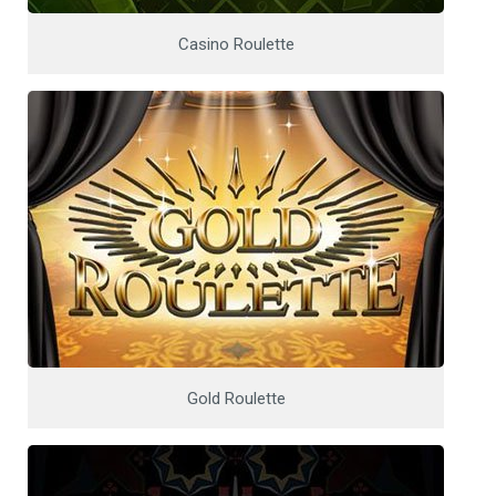
Casino Roulette
Gold Roulette