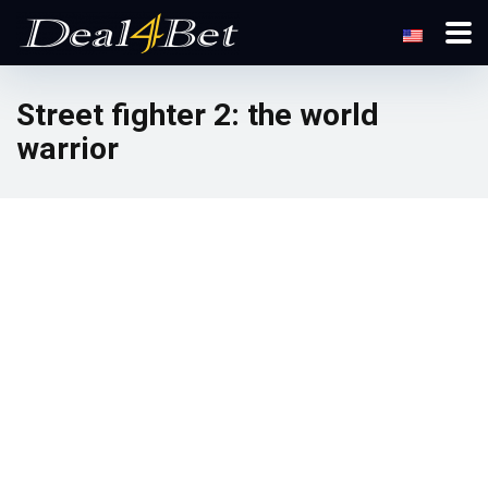
Street fighter 2: the world
warrior