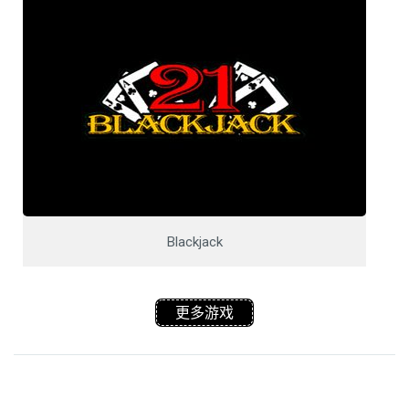
Blackjack
更多游戏