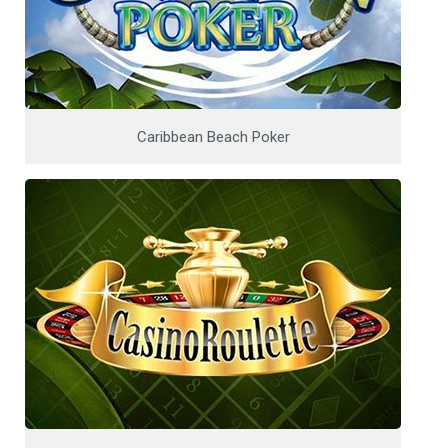
Caribbean Beach Poker