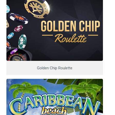
Golden Chip Roulette