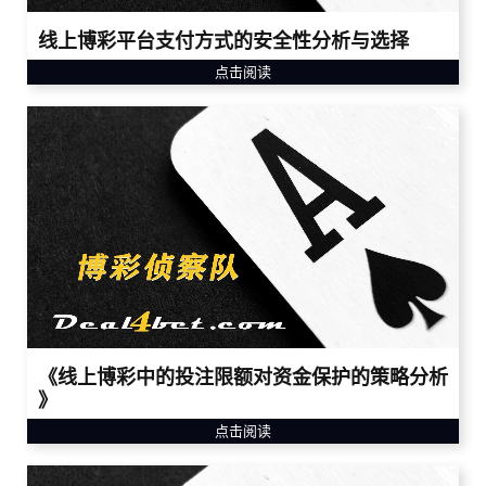
线上博彩平台支付方式的安全性分析与选择
点击阅读
《线上博彩中的投注限额对资金保护的策略分析
》
点击阅读