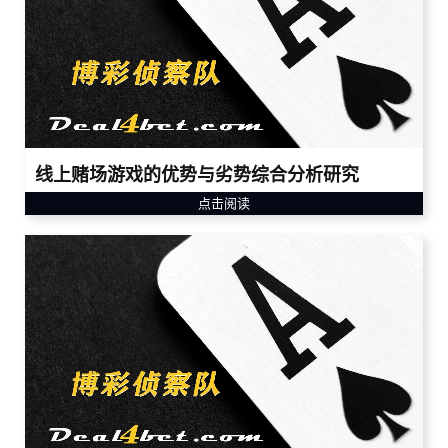
线上赌场游戏的优势与劣势综合分析研究
点击阅读