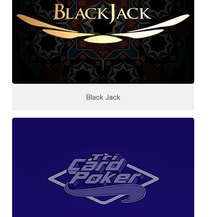
Black Jack