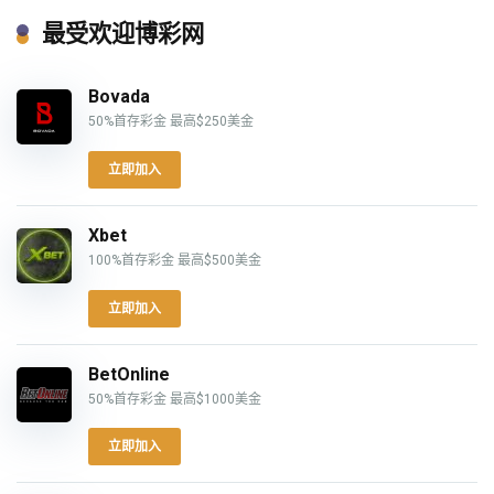
最受欢迎博彩网
Bovada
50%首存彩金 最高$250美金
立即加入
Xbet
100%首存彩金 最高$500美金
立即加入
BetOnline
50%首存彩金 最高$1000美金
立即加入