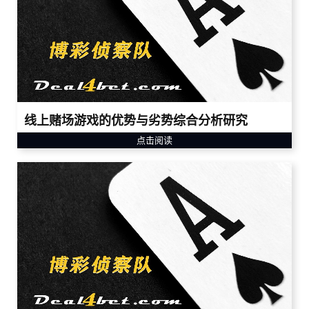
线上赌场游戏的优势与劣势综合分析研究
点击阅读