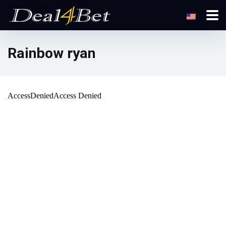
Rainbow ryan