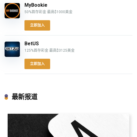
MyBookie
50%首存彩金 最高$1000美金
立即加入
BetUS
125%首存彩金 最高$3125美金
立即加入
最新报道