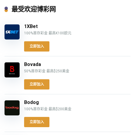
最受欢迎博彩网
1XBet
100%首存彩金 最高€100欧元
立即加入
Bovada
50%首存彩金 最高$250美金
立即加入
Bodog
100%首存彩金 最高$200美金
立即加入