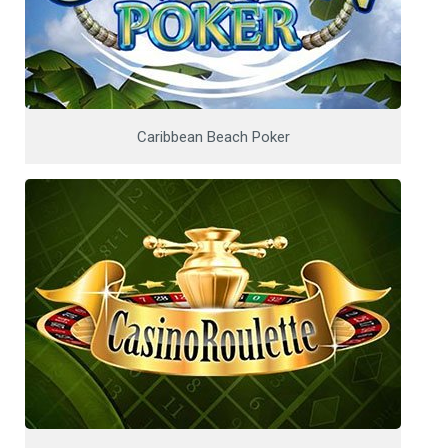
Caribbean Beach Poker