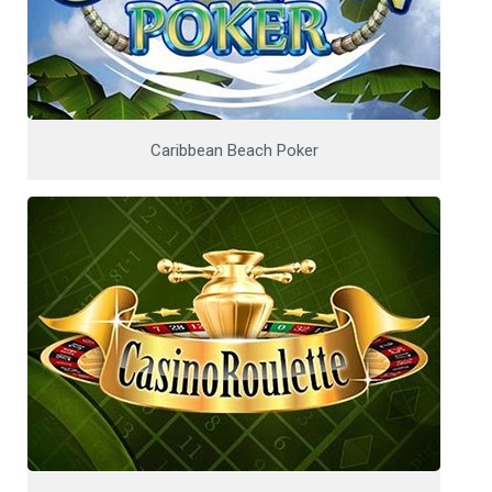
Caribbean Beach Poker