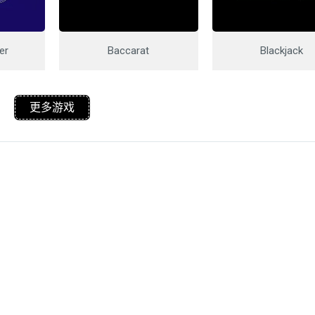
er
Baccarat
Blackjack
更多游戏