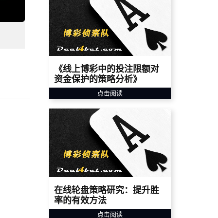
《线上博彩中的投注限额对
资金保护的策略分析》
点击阅读
在线轮盘策略研究：提升胜
率的有效方法
点击阅读