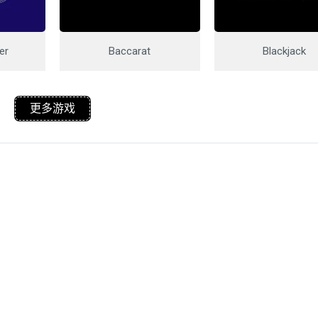
er
Baccarat
Blackjack
更多游戏