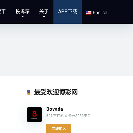
货币
投诉箱
关于
APP下载
English
最受欢迎博彩网
Bovada
50%首存彩金 最高$250美金
立即加入