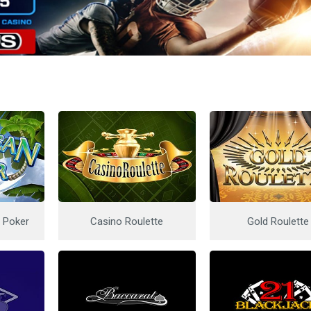
 Poker
Casino Roulette
Gold Roulette