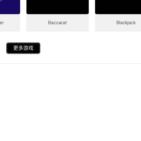
er
Baccarat
Blackjack
更多游戏