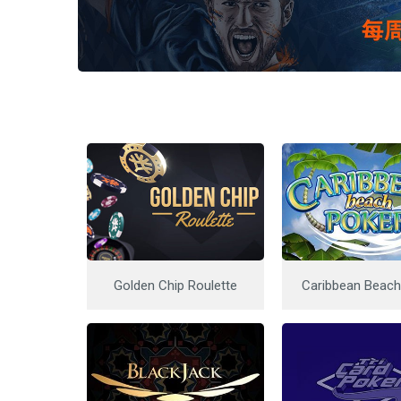
Golden Chip Roulette
Caribbean Beach