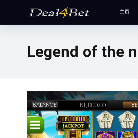
主页
Legend of the n