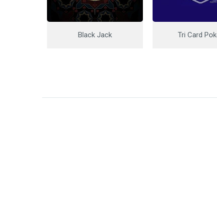
Black Jack
Tri Card Pok