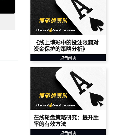
《线上博彩中的投注限额对
资金保护的策略分析》
点击阅读
在线轮盘策略研究：提升胜
率的有效方法
点击阅读