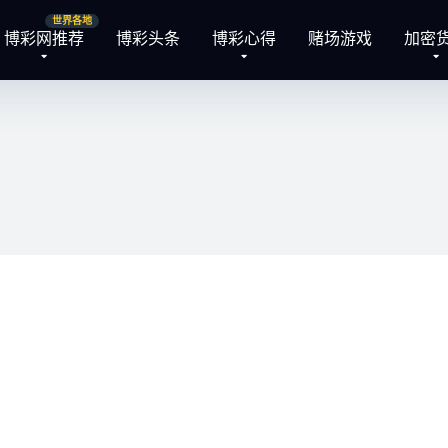
博彩网推荐
博彩头条
博彩心得
赌场游戏
加密