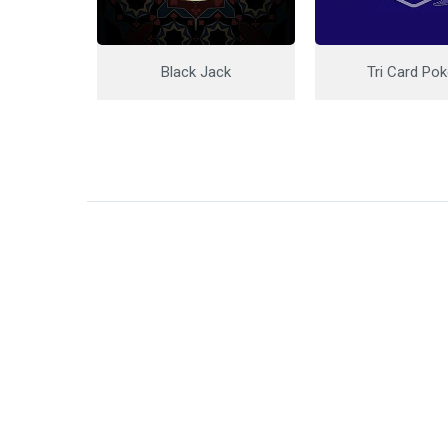
Black Jack
Tri Card Pok