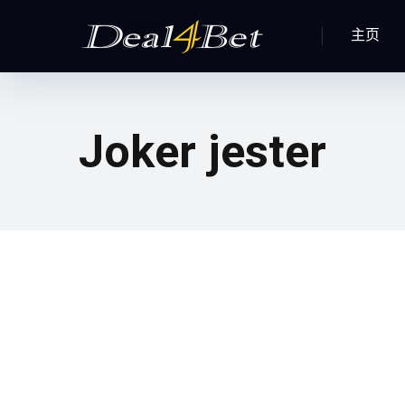
主页
Joker jester