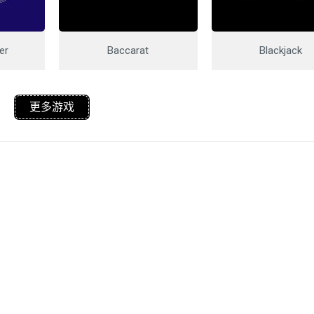
er
Baccarat
Blackjack
更多游戏