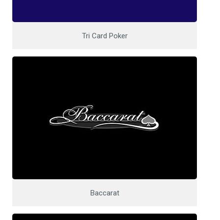
Tri Card Poker
Baccarat