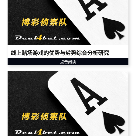
线上赌场游戏的优势与劣势综合分析研究
点击阅读