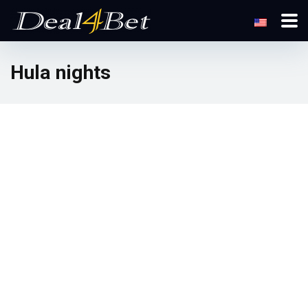
Hula nights