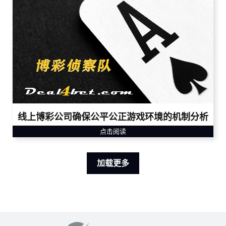
线上博彩公司确保公平公正游戏环境的机制分析
点击阅读
加载更多