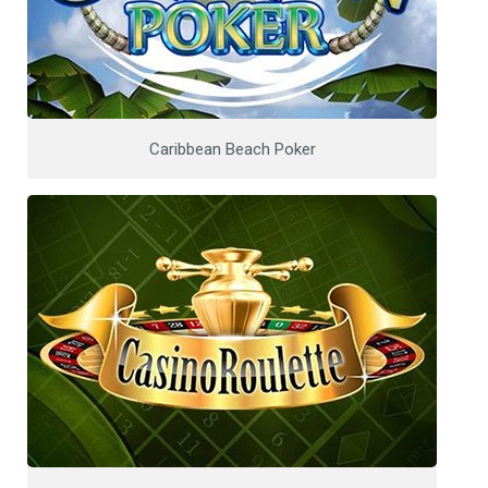
Caribbean Beach Poker