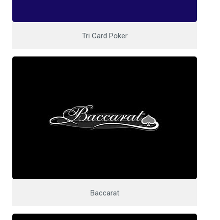
Tri Card Poker
Baccarat