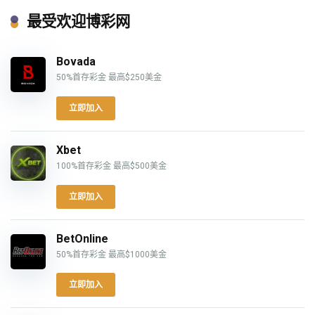
最受欢迎博彩网
Bovada
50%首存彩金 最高$250美金
立即加入
Xbet
100%首存彩金 最高$500美金
立即加入
BetOnline
50%首存彩金 最高$1000美金
立即加入