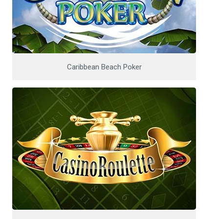
Caribbean Beach Poker