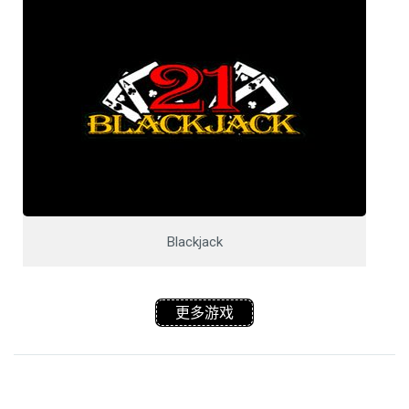
Blackjack
更多游戏