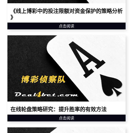
《线上博彩中的投注限额对资金保护的策略分析
》
点击阅读
在线轮盘策略研究：提升胜率的有效方法
点击阅读