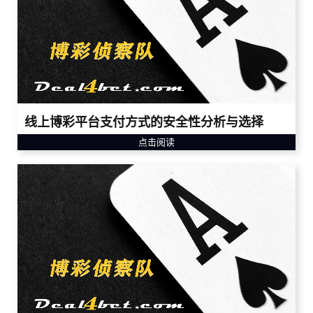
线上博彩平台支付方式的安全性分析与选择
点击阅读