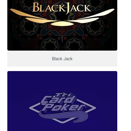
Black Jack