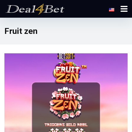
Fruit zen