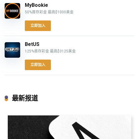
MyBookie
50%首存彩金 最高$1000美金
立即加入
BetUS
125%首存彩金 最高$3125美金
立即加入
最新报道