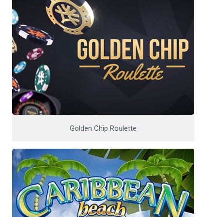
Golden Chip Roulette