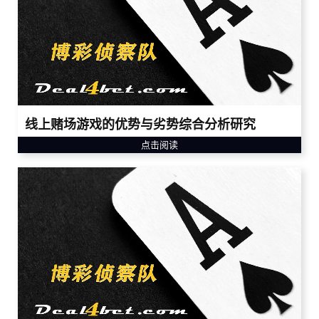
线上赌场游戏的优势与劣势综合分析研究
点击阅读