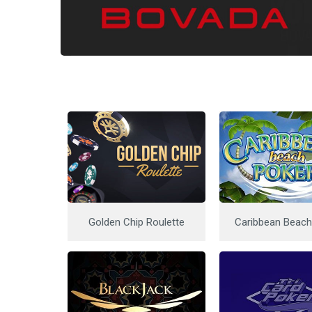
Golden Chip Roulette
Caribbean Beach