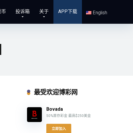
货币
投诉箱
关于
APP下载
English
l
最受欢迎博彩网
Bovada
50%首存彩金 最高$250美金
立即加入