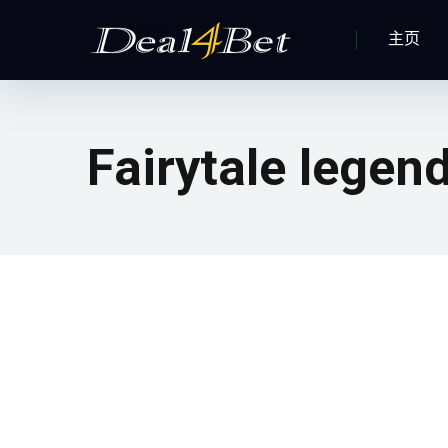
主页
Fairytale legen