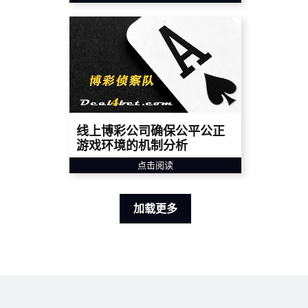
线上博彩公司确保公平公正
游戏环境的机制分析
点击阅读
加载更多