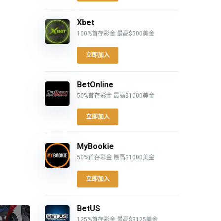
Xbet
100%首存彩金 最高$500美金
立即加入
BetOnline
50%首存彩金 最高$1000美金
立即加入
MyBookie
50%首存彩金 最高$1000美金
立即加入
BetUS
125%首存彩金 最高$3125美金