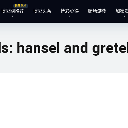
博彩网推荐
博彩头条
博彩心得
赌场游戏
加密
ds: hansel and grete