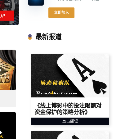
立即加入
最新报道
《线上博彩中的投注限额对
资金保护的策略分析》
点击阅读