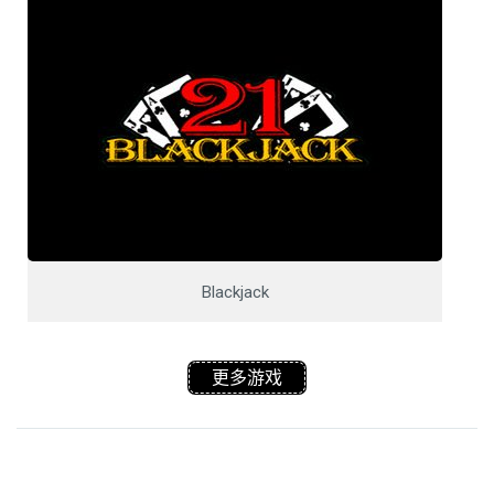
Blackjack
更多游戏