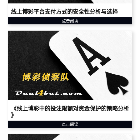
线上博彩平台支付方式的安全性分析与选择
点击阅读
《线上博彩中的投注限额对资金保护的策略分析
》
点击阅读