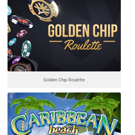
Golden Chip Roulette