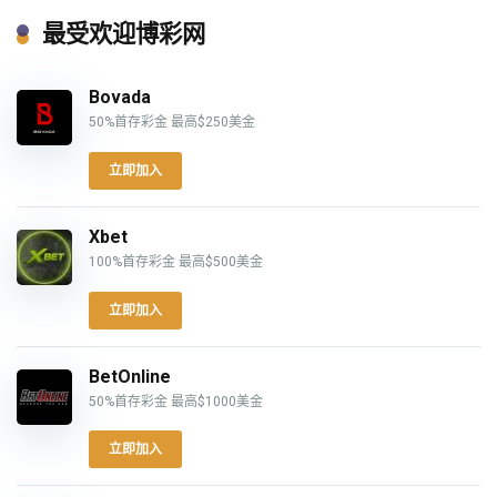
最受欢迎博彩网
Bovada
50%首存彩金 最高$250美金
立即加入
Xbet
100%首存彩金 最高$500美金
立即加入
BetOnline
50%首存彩金 最高$1000美金
立即加入