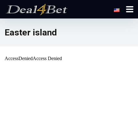
Easter island