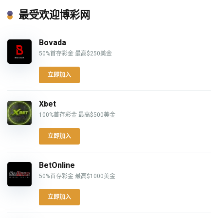
最受欢迎博彩网
Bovada
50%首存彩金 最高$250美金
立即加入
Xbet
100%首存彩金 最高$500美金
立即加入
BetOnline
50%首存彩金 最高$1000美金
立即加入