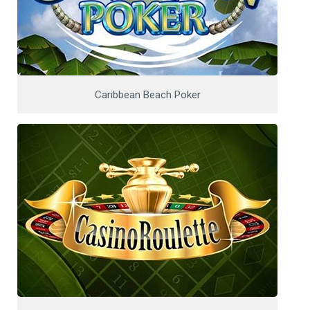
Caribbean Beach Poker