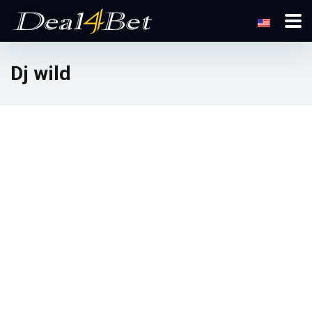
Dj wild