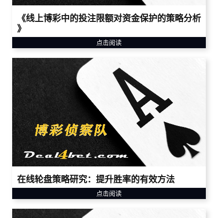
《线上博彩中的投注限额对资金保护的策略分析
》
点击阅读
在线轮盘策略研究：提升胜率的有效方法
点击阅读