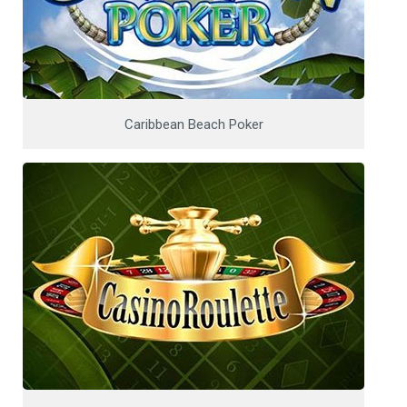
Caribbean Beach Poker