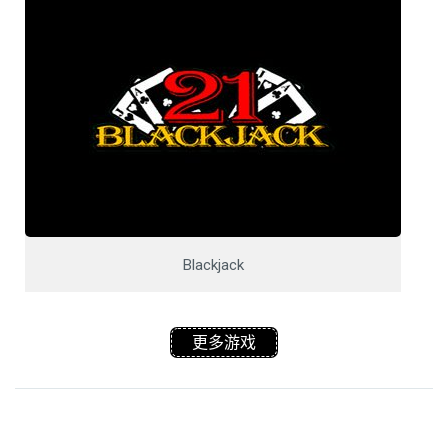
Blackjack
更多游戏