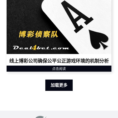
线上博彩公司确保公平公正游戏环境的机制分析
点击阅读
加载更多