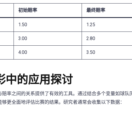
初始赔率
最终赔率
1.50
1.25
3.00
2.80
4.00
3.50
彩中的应用探讨
与赔率之间的关系提供了有效的工具。通过结合多个变量如球队
能够更全面地评估比赛的结果。研究者通常会收集以下数据：