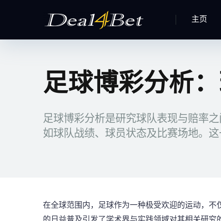
主页
足球博彩分析：
足球博彩分析是研究球队表现与赔率之
如球队战绩、球员状态及比赛场地。这
在全球范围内，足球作为一种极受欢迎的运动，不
的日益普及引发了学术界与实践领域对其相关研究