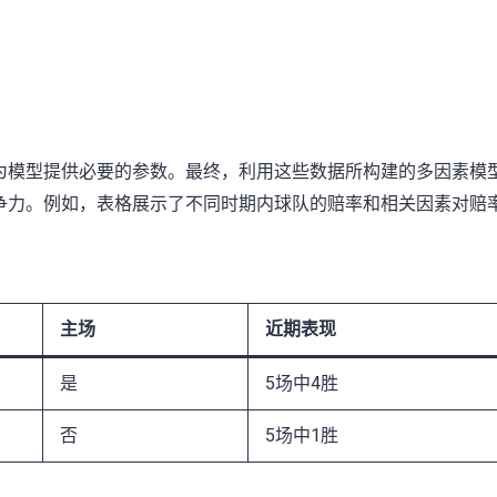
为模型提供必要的参数。最终，利用这些数据所构建的多因素模
争力。例如，表格展示了不同时期内球队的赔率和相关因素对赔
主场
近期表现
是
5场中4胜
否
5场中1胜