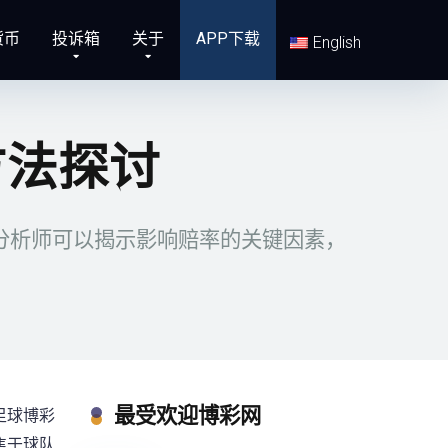
货币
投诉箱
关于
APP下载
English
方法探讨
分析师可以揭示影响赔率的关键因素，
最受欢迎博彩网
足球博彩
焦于球队