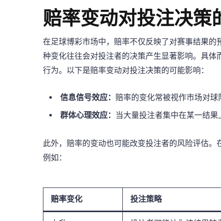
赔率变动对投注决策
在足球博彩市场中，赔率不仅反映了对赛事结果的
种变化往往会对投注者的决策产生显著影响。具体
行为。以下是赔率变动对投注决策的可能影响：
信息信号效应：
赔率的变化常被视作市场对球
群体心理效应：
当大量投注者集中在某一结果
此外，赔率的变动也可能改变投注者的风险评估。
例如：
赔率变化
投注策略