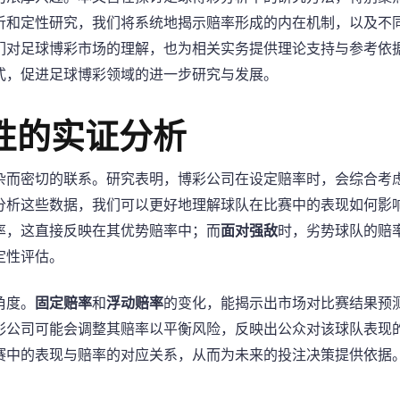
析和定性研究，我们将系统地揭示赔率形成的内在机制，以及不
们对足球博彩市场的理解，也为相关实务提供理论支持与参考依
式，促进足球博彩领域的进一步研究与发展。
性的实证分析
杂而密切的联系。研究表明，博彩公司在设定赔率时，会综合考
分析这些数据，我们可以更好地理解球队在比赛中的表现如何影
率，这直接反映在其优势赔率中；而
面对强敌
时，劣势球队的赔
定性评估。
角度。
固定赔率
和
浮动赔率
的变化，能揭示出市场对比赛结果预
彩公司可能会调整其赔率以平衡风险，反映出公众对该球队表现
赛中的表现与赔率的对应关系，从而为未来的投注决策提供依据