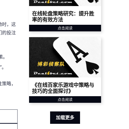
在线轮盘策略研究：提升胜
率的有效方法
动时，这
点击阅读
们的投注
策。
”。
注策略，
《在线百家乐游戏中策略与
技巧的全面探讨》
点击阅读
加载更多