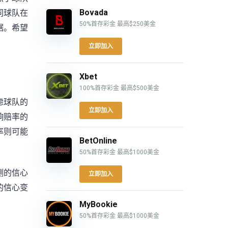
Bovada
同球队在
50%首存彩金 最高$250美金
据。希望
立即加入
Xbet
100%首存彩金 最高$500美金
虑球队的
立即加入
响赔率的
率则可能
BetOnline
50%首存彩金 最高$1000美金
测的信心
立即加入
的信心变
。
MyBookie
50%首存彩金 最高$1000美金