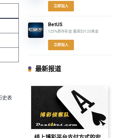
立即加入
BetUS
125%首存彩金 最高$3125美金
立即加入
最新报道
历史表
线上博彩平台支付方式的安