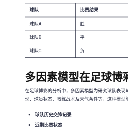
球队
比赛结果
球队A
胜
球队B
平
球队C
负
多因素模型在足球博
在足球博彩的分析中，多因素模型为研究球队表现
现、球员状态、教练战术及天气条件等，这种模型
球队历史交锋记录
近期比赛状态