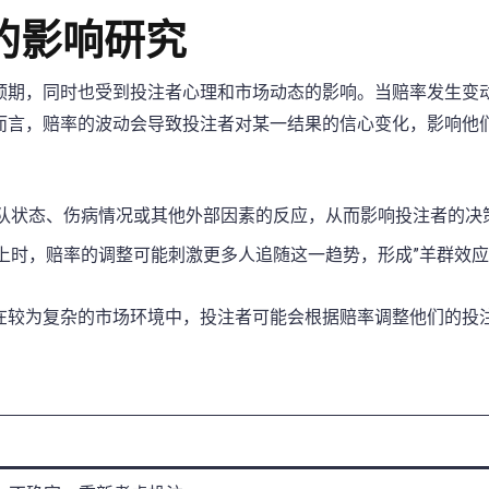
的影响研究
预期，同时也受到投注者心理和市场动态的影响。当赔率发生变
而言，赔率的波动会导致投注者对某一结果的信心变化，影响他
队状态、伤病情况或其他外部因素的反应，从而影响投注者的决
上时，赔率的调整可能刺激更多人追随这一趋势，形成”羊群效应
在较为复杂的市场环境中，投注者可能会根据赔率调整他们的投