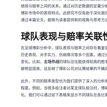
绩效与赔率之间的关系。通过对历史数据的定量分
博彩市场中的表现特点。此研究不仅有助于深化我
通过本篇论文，能够为读者提供新的视角与思考方
球队表现与赔率关联
在足球博彩分析中，球队表现与赔率之间存在着复
历史表现、对手实力、伤病情况等多个因素。通过
变化。比如，
主场作战
的球队往往能获得较高的胜
被明显提高，这反映了博彩公司对比赛结果的不确
此外，不同的赔率类型也为我们提供了深入的分析
程度。例如，当很多投注者对某支球队投注时，博
化。我们可以通过如下表格来显示不同球队在各比