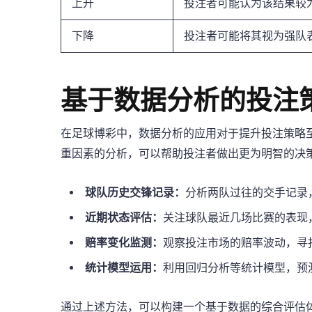
上升
投注者可能认为该结果较
下降
投注者可能将其视为强队
基于数据分析的投注
在足球博彩中，数据分析的应用对于提升投注策略
重因素的分析，可以帮助投注者做出更为明智的决
球队历史交锋记录：
分析两队过往的交手记录
近期状态评估：
关注球队最近几场比赛的表现
赔率变化监测：
观察投注市场的赔率波动，寻
统计模型运用：
利用回归分析等统计模型，预
通过上述方法，可以构建一个基于数据的综合评估