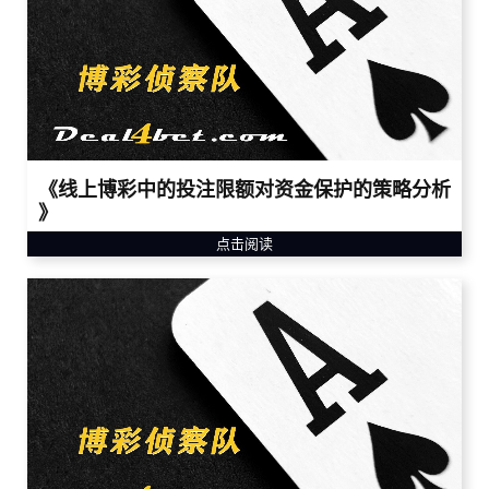
《线上博彩中的投注限额对资金保护的策略分析
》
点击阅读