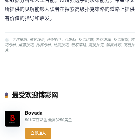
如数据分析和人工智能，以增强选手的决策能力。希望本文
所提供的见解能够为读者在探索高级扑克策略的道路上提供
有价值的指导和启发。
下注策略
,
博弈理论
,
压制对手
,
心理战
,
扑克比赛
,
扑克游戏
,
扑克策略
,
技
巧分析
,
桌游技巧
,
比赛分析
,
比赛技巧
,
玩家策略
,
竞技扑克
,
输赢技巧
,
高级扑
克
最受欢迎博彩网
Bovada
50%首存彩金 最高$250美金
立即加入