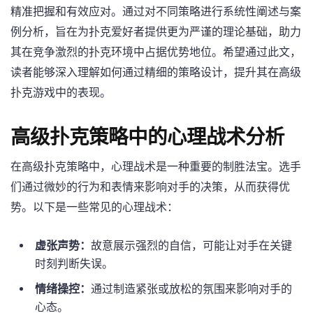
精准把握和有效应对。通过对不同策略进行系统性阐述与案
例分析，旨在为扑克爱好者提供更为严谨的理论基础，助力
其在竞争激烈的扑克环境中占据优势地位。希望通过此文，
读者能够深入理解如何通过精细的策略设计，提升其在高级
扑克游戏中的表现。
高级扑克策略中的心理战术分析
在高级扑克策略中，心理战术是一种重要的制胜法宝。选手
们通过微妙的行为和表情来影响对手的决策，从而获得优
势。以下是一些常见的心理战术：
虚张声势：
故意展示强烈的自信，可能让对手在关键
时刻判断失误。
情绪操控：
通过制造紧张或放松的氛围来影响对手的
心态。