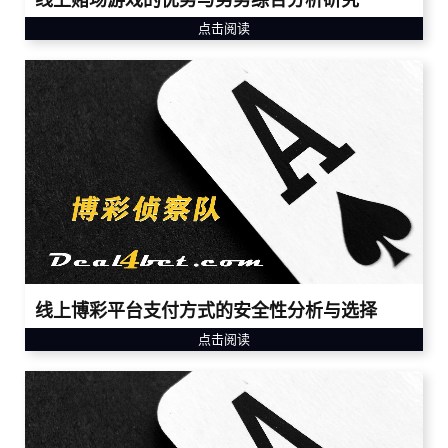
点击阅读
线上博彩平台支付方式的安全性分析与选择
点击阅读