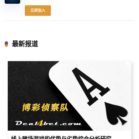
立即加入
最新报道
线上赌场游戏的优势与劣势综合分析研究