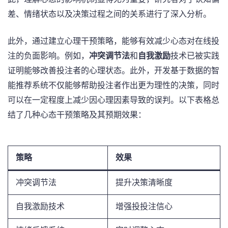
差、情绪状态以及决策过程之间的关系进行了深入分析。
此外，通过建立心理干预策略，能够有效减少心态对在线投
注的负面影响。例如，
冲突调节法
和
自我激励
技术已被实践
证明能够改善投注者的心理状态。此外，开发基于数据的智
能推荐系统不仅能够帮助投注者作出更为理性的决策，同时
可以在一定程度上减少因心理因素导致的误判。以下表格总
结了几种心态干预策略及其预期效果：
策略
效果
冲突调节法
提升决策清晰度
自我激励技术
增强投投注信心