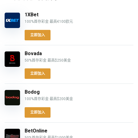
1XBet
100%首存彩金 最高€100欧元
立即加入
Bovada
50%首存彩金 最高$250美金
立即加入
Bodog
100%首存彩金 最高$200美金
立即加入
BetOnline
50%首存彩金 最高$1000美金