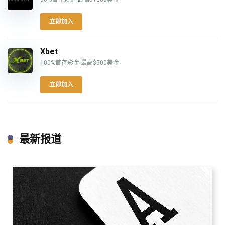
立即加入
Xbet
100%首存彩金 最高$500美金
立即加入
最新报道