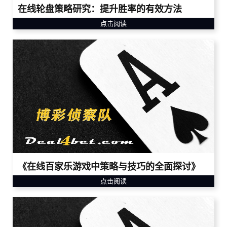
在线轮盘策略研究：提升胜率的有效方法
点击阅读
《在线百家乐游戏中策略与技巧的全面探讨》
点击阅读