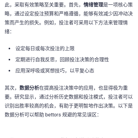
此，采取有效策略至关重要。首先，
情绪管理
是一项核心策
略，通过设定投注预算和严格遵循，能够有效减少因冲动决
策而产生的损失。例如，投注者可采用以下方法来管理情
绪：
设定每日或每次投注的上限
定期进行自我反思，回顾投注决策的合理性
应用深呼吸或冥想技巧，以平复心态
其次，
数据分析
在提高投注决策中的应用，也显得极为重
要。研究显示，通过分析历史数据和投注模式，投注者可以
识别出胜率较高的机会，有助于更明智地作出决策。以下是
数据分析可以帮助 bettors 规避的常见误区：