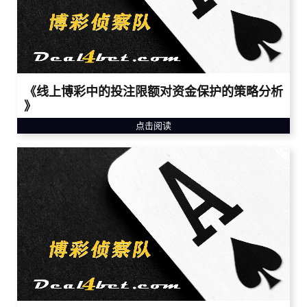
《线上博彩中的投注限额对资金保护的策略分析
》
点击阅读