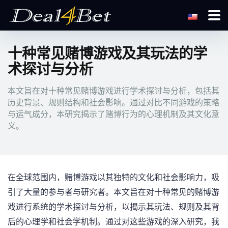
十种常见赌博游戏及其玩法的学
术探讨与分析
本文旨在对十种常见赌博游戏进行学术探讨与分析，包括其
历史背景、规则结构和社会影响。通过对比不同游戏的策略
与运气成分，本研究揭示了赌博行为的心理机制及其文化意
义。
在全球范围内，赌博游戏以其独特的文化和社会影响力，吸
引了大量的参与者与研究者。本文旨在对十种常见的赌博游
戏进行系统的学术探讨与分析，以揭示其玩法、规则及其背
后的心理学和社会学机制。通过对这些游戏的深入研究，我