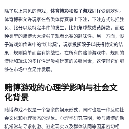
除了以上常见的游戏，
体育博彩
和
骰子游戏
同样受到欢迎。
体育博彩允许玩家在各类体育赛事上下注，下注方式包括胜
负、比分以及特定事件的发生，比如角球数或黄牌数，而这
种类型的赌博大大增强了观看比赛的趣味性。另一方面，骰
子游戏如传说中的”切比契”，玩家投掷骰子以获得特定的结
果，规则简单而富有挑战性。在所有的赌博游戏中，规则的
清晰和玩法的多样性是吸引玩家的关键因素，这使得它们能
够在市场中立足并发展。
赌博游戏的心理学影响与社会文
化背景
赌博游戏不仅是一个复杂的娱乐形式，同时也是一种反映社
会文化和心理状态的现象。心理学研究表明，参与赌博的动
机常常与寻求刺激、逃避现实以及群体认同等因素密切相