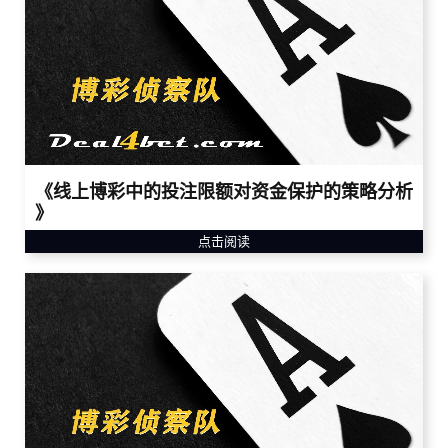
《线上博彩中的投注限额对资金保护的策略分析
》
点击阅读