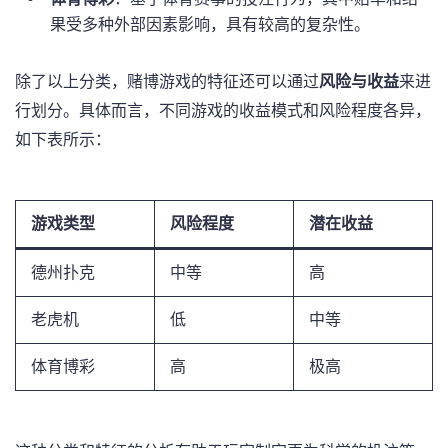
果受多种外部因素影响，具有较高的复杂性。
除了以上分类，赌博游戏的特征还可以通过
风险与收益
来进
行划分。具体而言，不同游戏的收益模式和风险程度各异，
如下表所示：
游戏类型
风险程度
潜在收益
德州扑克
中等
高
老虎机
低
中等
体育博彩
高
极高