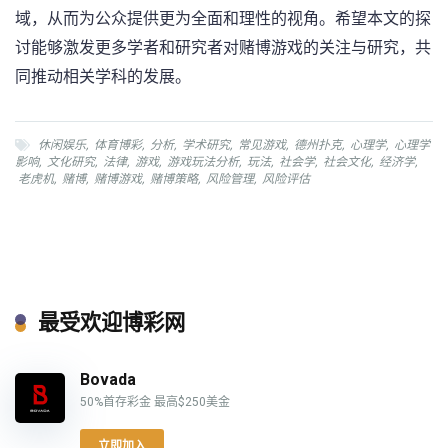
域，从而为公众提供更为全面和理性的视角。希望本文的探
讨能够激发更多学者和研究者对赌博游戏的关注与研究，共
同推动相关学科的发展。
休闲娱乐
,
体育博彩
,
分析
,
学术研究
,
常见游戏
,
德州扑克
,
心理学
,
心理学
影响
,
文化研究
,
法律
,
游戏
,
游戏玩法分析
,
玩法
,
社会学
,
社会文化
,
经济学
,
老虎机
,
赌博
,
赌博游戏
,
赌博策略
,
风险管理
,
风险评估
最受欢迎博彩网
Bovada
50%首存彩金 最高$250美金
立即加入