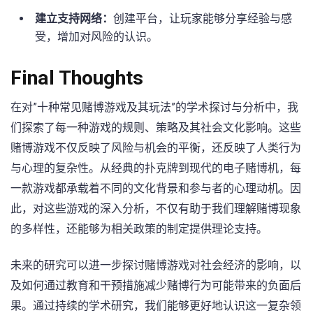
建立支持网络：
创建平台，让玩家能够分享经验与感
受，增加对风险的认识。
Final ⁢Thoughts
在对”十种常见赌博游戏及其玩法”的学术探讨与分析中，我
们探索了每一种游戏的规则、策略及其社会文化影响。这些
赌博游戏不仅反映了风险与机会的平衡，还反映了人类行为
与心理的复杂性。从经典的扑克牌到现代的电子赌博机，每
一款游戏都承载着不同的文化背景和参与者的心理动机。因
此，对这些游戏的深入分析，不仅有助于我们理解赌博现象
的多样性，还能够为相关政策的制定提供理论支持。
未来的研究可以进一步探讨赌博游戏对社会经济的影响，以
及如何通过教育和干预措施减少赌博行为可能带来的负面后
果。通过持续的学术研究，我们能够更好地认识这一复杂领