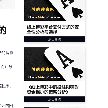
线上博彩平台支付方式的安
的
全性分析与选择
点击阅读
法的博彩
，而让分
报比率，
《线上博彩中的投注限额对
资金保护的策略分析》
点击阅读
0元的回