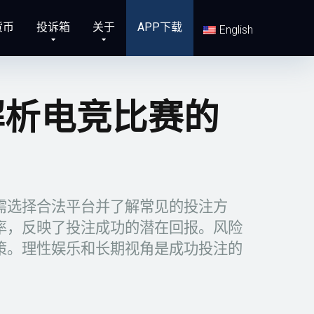
货币
投诉箱
关于
APP下载
English
解析电竞比赛的
需选择合法平台并了解常见的投注方
率，反映了投注成功的潜在回报。风险
策。理性娱乐和长期视角是成功投注的