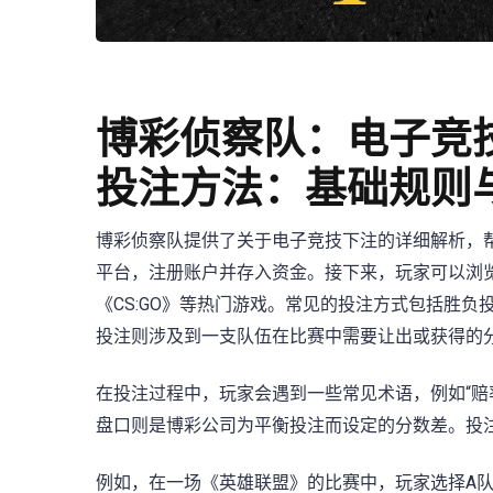
博彩侦察队：电子竞
投注方法：基础规则
博彩侦察队提供了关于电子竞技下注的详细解析，
平台，注册账户并存入资金。接下来，玩家可以浏览
《CS:GO》等热门游戏。常见的投注方式包括胜
投注则涉及到一支队伍在比赛中需要让出或获得的
在投注过程中，玩家会遇到一些常见术语，例如“赔率
盘口则是博彩公司为平衡投注而设定的分数差。投
例如，在一场《英雄联盟》的比赛中，玩家选择A队胜