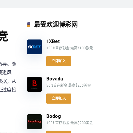
最受欢迎博彩网
竞
1XBet
100%首存彩金 最高€100欧元
立即加入
指导。随
规避风
Bovada
依据，从
50%首存彩金 最高$250美金
免过度投
立即加入
Bodog
100%首存彩金 最高$200美金