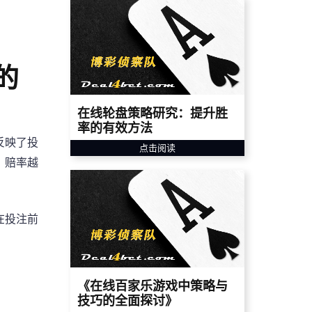
的
在线轮盘策略研究：提升胜
率的有效方法
率反映了投
点击阅读
，赔率越
在投注前
《在线百家乐游戏中策略与
技巧的全面探讨》