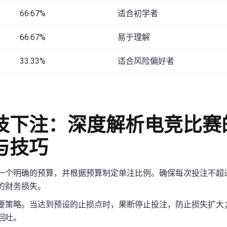
66.67%
适合初学者
66.67%
易于理解
33.33%
适合风险偏好者
技下注：深度解析电竞比赛
与技巧
一个明确的预算，并根据预算制定单注比例。确保每次投注不超
的财务损失。
要策略。当达到预设的止损点时，果断停止投注，防止损失扩大
回吐。