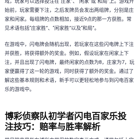
戏，玩家可以选择投注在“庄家”、“闲家”或“和局”上。游戏开
始前，玩家需要下注，之后发牌员会发出两组牌，分别是庄
家和闲家。每组牌的点数相加，接近9点的那一方获胜。常
见术语包括“庄家胜”、“闲家胜”以及“和局”。
在游戏中，闪电牌会随机出现，若玩家在这些闪电牌上下注
并获胜，将获得额外的奖金。例如，假设玩家在闲家上下
注，并且出现了闪电牌，最终闲家的点数为8，庄家为7，玩
家便赢得了这一轮的游戏，同时获得了额外的奖金。通过了
解这些基本规则和术语，新手可以更轻松地参与到闪电百家
乐的游戏中。
博彩侦察队初学者闪电百家乐投
注技巧：赔率与胜率解析