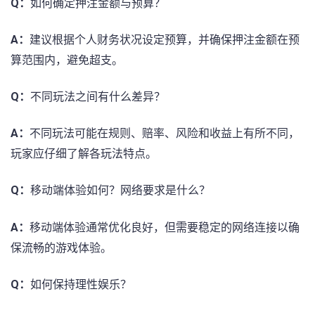
Q：
如何确定押注金额与预算？
A：
建议根据个人财务状况设定预算，并确保押注金额在预
算范围内，避免超支。
Q：
不同玩法之间有什么差异？
A：
不同玩法可能在规则、赔率、风险和收益上有所不同，
玩家应仔细了解各玩法特点。
Q：
移动端体验如何？网络要求是什么？
A：
移动端体验通常优化良好，但需要稳定的网络连接以确
保流畅的游戏体验。
Q：
如何保持理性娱乐？