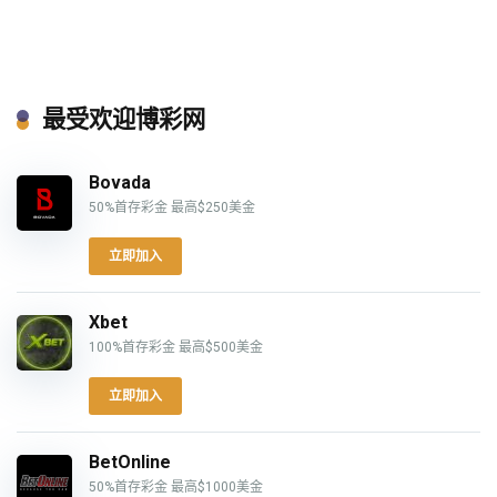
最受欢迎博彩网
Bovada
50%首存彩金 最高$250美金
立即加入
Xbet
100%首存彩金 最高$500美金
立即加入
BetOnline
50%首存彩金 最高$1000美金