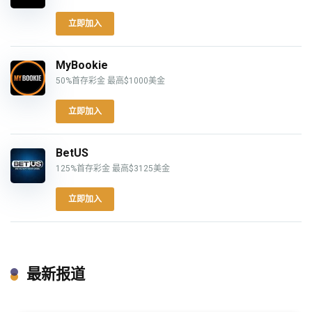
立即加入
MyBookie
50%首存彩金 最高$1000美金
立即加入
BetUS
125%首存彩金 最高$3125美金
立即加入
最新报道