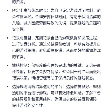
的资金。
限定上桌与休息时长：为自己设定游戏时间限制，避
免过度沉迷。合理安排休息时间，有助于保持清醒的
头脑，减少因疲劳而导致的失误，提高游戏的乐趣和
安全性。
记录与复盘：定期记录自己的游戏数据和决策过程，
进行复盘分析。通过总结经验教训，可以有效提升自
己的游戏策略，避免重复犯错，从而更好地掌握游戏
的节奏。
情绪控制：保持冷静和理智是成功的关键。无论是赢
还是输，都要学会控制情绪，避免因一时冲动而做出
错误决策。情绪管理有助于保持良好的游戏状态。
选择规则清晰结算透明的平台：选择信誉良好、规则
透明的平台进行游戏，可以有效降低风险。了解平台
的结算规则和费用结构，确保自身的权益得到保障，
提升游戏的安全性。