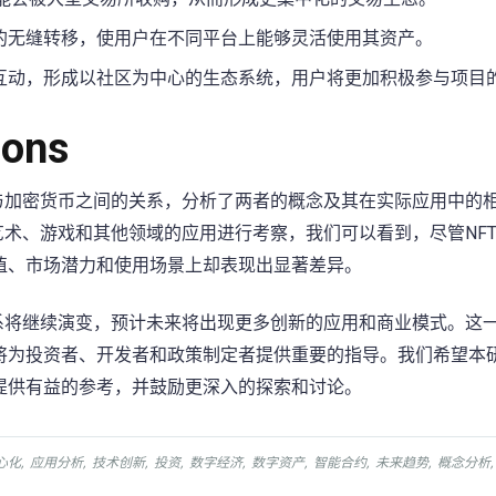
间的无缝转移，使用户在不同平台上能够灵活使用其资产。
的互动，形成以社区为中心的生态系统，用户将更加积极参与项目
ions
与加密货币之间的关系，分析了两者的概念及其在实际应用中的
艺术、游戏和其他领域的应用进行考察，我们可以看到，尽管NF
值、市场潜力和使用场景上却表现出显著差异。
系将继续演变，预计未来将出现更多创新的应用和商业模式。这
将为投资者、开发者和政策制定者提供重要的指导。我们希望本
提供有益的参考，并鼓励更深入的探索和讨论。
心化
,
应用分析
,
技术创新
,
投资
,
数字经济
,
数字资产
,
智能合约
,
未来趋势
,
概念分析
,