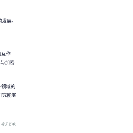
的发展。
相互作
T与加密
一领域的
研究能够
电子艺术
,