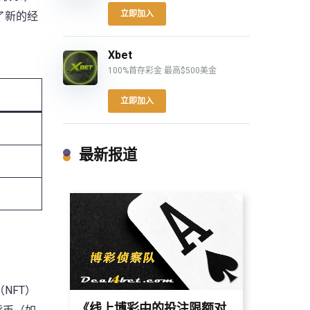
立即加入
了新的经
Xbet
100%首存彩金 最高$500美金
立即加入
最新报道
NFT）
《线上博彩中的投注限额对