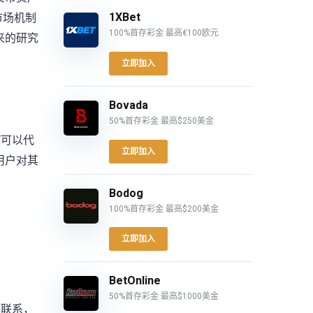
1XBet
市场机制
100%首存彩金 最高€100欧元
来的研究
立即加入
Bovada
50%首存彩金 最高$250美金
T可以代
立即加入
用户对其
Bodog
100%首存彩金 最高$200美金
立即加入
BetOnline
50%首存彩金 最高$1000美金
立联系，