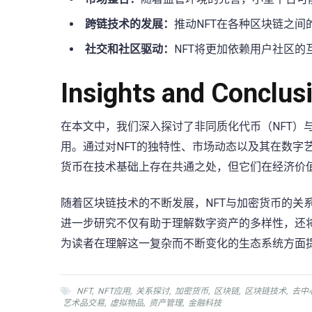
跨链技术的发展：
推动NFT在各种区块链之
社交和社区驱动：
NFT将更加依赖用户社区
Insights and Conclus
在本文中，我们深入探讨了非同质化代币（NFT）
用。通过对NFT的独特性、市场动态以及其在数字
货币在技术基础上存在共通之处，但它们在经济价
随着区块链技术的不断发展，NFT与加密货币的关
进一步研究不仅有助于理解数字资产的多样性，还
为读者在理解这一复杂而不断变化的生态系统方面
NFT
,
NFT应用
,
关系探讨
,
加密货币
,
区块链
,
区块链技术
,
去中
艺术品交易
,
虚拟物品
,
资产管理
,
金融科技