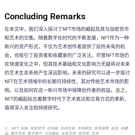
Concluding Remarks
在本文中，我们深入探讨了NFT市场的崛起及其与加密货币
和艺术的交集。随着数字化时代的不断发展，NFT作为一种
新兴的资产形式，不仅为艺术创作者提供了前所未有的机
会，也吸引了投资者和收藏家的广泛关注。尽管NFT市场仍
在快速变化之中，但其技术基础和文化影响力无疑将对未来
的艺术生态系统产生深远影响。未来的研究可以进一步探讨
NFT在艺术领域中的长期可持续性、其对传统艺术市场的影
响，以及如何在这一新兴市场中保障创作者的权益。总之，
NFT的崛起标志着数字时代下艺术表达和交易方式的革新，
值得深入关注和持续研究。
NFT
,
创新
,
加密货币
,
区块链
,
在线交易
,
市场研究
,
技术趋势
,
投资
,
收藏
品
,
数字艺术
,
数字资产
,
文化融合
,
未来艺术
,
经济学
,
艺术