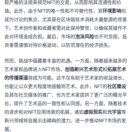
取严格的法规来规范NFT的交易，从而影响其流通性和价
值。此外，由于NFT的唯一性和不可替代性，其
环境影响
也
成为讨论的焦点，尤其是在区块链技术消耗大量能源的背景
下。艺术创作者和收藏者需对此保持警觉，以确保其操作不
会对环境造成负担。最后，市场的
泡沫风险
也不可忽视，投
资者需谨慎对待价格波动，以防范潜在的经济损失。
然而，挑战中蕴藏着丰富的机遇。一方面，随着越来越多的
艺术家和品牌进入NFT市场，
创造新兴艺术形式
和
拓展艺术
的传播渠道
将成为可能。这不仅有助于艺术家的收益增长，
也能让公众更大程度地接触到艺术。此外，NFT的
社区建设
及其在社交媒体的推广，也为艺术家提供了更广泛的曝光平
台，提升了艺术品的一致性和认同感。另一方面，随着技术
的进步和对NFT应用场景的拓展，诸如
虚拟现实
和
元宇宙
等
新兴领域将会展示出嶙峋的潜力，进一步推动NFT市场的发
展。