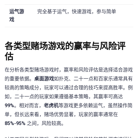
运气游
完全基于运气，快速游戏，参与简单
戏
各类型赌场游戏的赢率与风险评
估
在分析各类型赌场游戏时，赢率和风险评估是选择适合游戏
的重要依据。
桌面游戏
如扑克、二十一点和百家乐通常具有
较高的策略成分，玩家可以通过合理的技巧来提高胜率。例
如，二十一点的玩家如果遵循基本策略，其赢率可高达
99%
。相对而言，
老虎机
等游戏更多依赖运气，虽然操作简
单，但长远来看，赌场优势显著，玩家的赢率通常在
85%-95%
之间，风险较高。