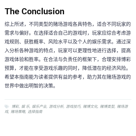
The Conclusion
综上所述，不同类型的赌场游戏各具特色，适合不同玩家的
需求与偏好。在选择适合自己的游戏时，玩家应综合考虑游
戏规则、获胜概率、风险水平以及个人的娱乐需求。通过深
入分析各种游戏的特点，玩家可以更理性地进行选择，提高
游戏体验和胜率。在合法与负责任的框架下，合理安排博彩
预算，才能在享受游戏乐趣的同时，降低潜在的经济风险。
希望本指南能为读者提供有益的参考，助力其在赌场游戏的
世界中做出明智的决策。
博彩
,
娱 乐
,
娱乐产业
,
游戏分析
,
游戏技巧
,
赌博文化
,
赌博类型
,
赌场游
戏
,
赌场策略
,
选择指南