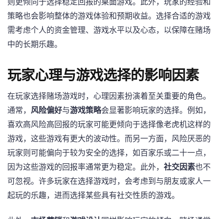
则更倾向于选择稳定回报的桌面游戏。此外，玩家的经验和
策略也会影响整体的游戏体验和预期收益。选择合适的游戏
需考虑个人的资金管理、游戏水平以及心态，以保障在赌场
中的长期乐趣。
玩家心理与游戏选择的影响因素
在玩家选择赌场游戏时，心理因素扮演着至关重要的角色。
通常，
风险偏好
与
游戏策略
会显著影响玩家的选择。例如，
喜欢高风险高回报的玩家可能更倾向于选择像老虎机这样的
游戏，这些游戏有更大的波动性。而另一方面，风险厌恶的
玩家则可能偏向于较为安全的选择，如百家乐或二十一点，
因为这些游戏的回报率通常更为稳定。此外，
社交因素
也不
可忽视。许多玩家在选择游戏时，会考虑到与朋友或家人一
起玩的乐趣，进而选择某些具有社交性质的游戏。