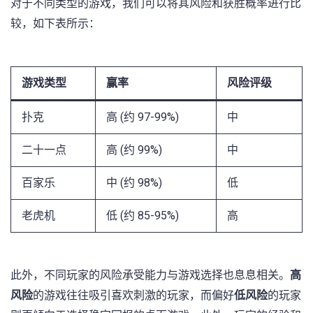
对于不同类型的游戏，我们可以将其风险和获胜概率进行比
较，如下表所示：
游戏类型
赢率
风险评级
扑克
高‍ (约 97-99%)
中
二十一点
高 (约 99%)
中
百家乐
中 (约 98%)
低
老虎机
低 (约​ 85-95%)
高
此外，不同玩家的风险承受能力与游戏选择也息息相关。
高
风险
的游戏往往吸引喜欢刺激的玩家，而偏好
低风险
的玩家