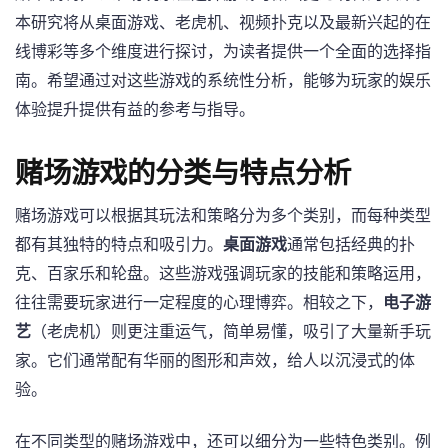
本研究将从桌面游戏、老虎机、视频扑克以及最新兴起的在
线博彩等多个维度进行探讨，为读者提供一个全面的选择指
南。希望通过对这些游戏的系统性分析，能够为玩家的娱乐
体验提升提供有益的参考与指导。
赌场游戏的分类与特点分析
赌场游戏可以根据其玩法和策略分为多个类别，而每种类型
都有其独特的特点和吸引力。
桌面游戏
通常包括经典的扑
克、百家乐和轮盘。这些游戏强调玩家的技能和策略运用，
往往需要玩家进行一定程度的心理博弈。相较之下，
电子游
艺
（老虎机）则更注重运气，简单易懂，吸引了大量新手玩
家。它们通常配有华丽的图形和声效，给人以沉浸式的体
验。
在不同类型的赌场游戏中，还可以细分为一些特色类别。例