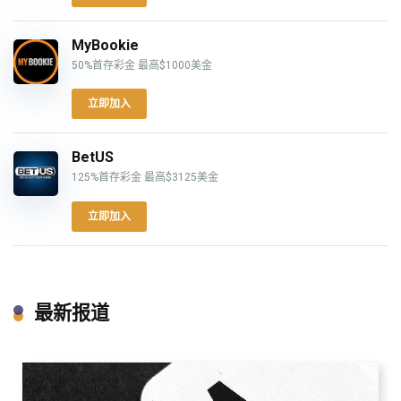
MyBookie
50%首存彩金 最高$1000美金
立即加入
BetUS
125%首存彩金 最高$3125美金
立即加入
最新报道