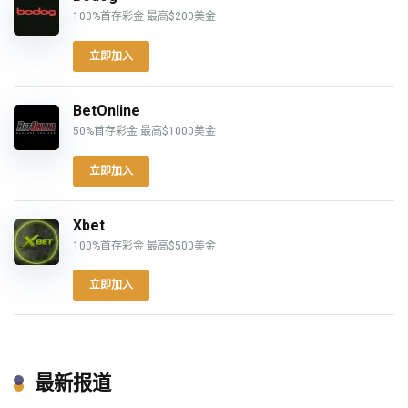
100%首存彩金 最高$200美金
立即加入
BetOnline
50%首存彩金 最高$1000美金
立即加入
Xbet
100%首存彩金 最高$500美金
立即加入
最新报道