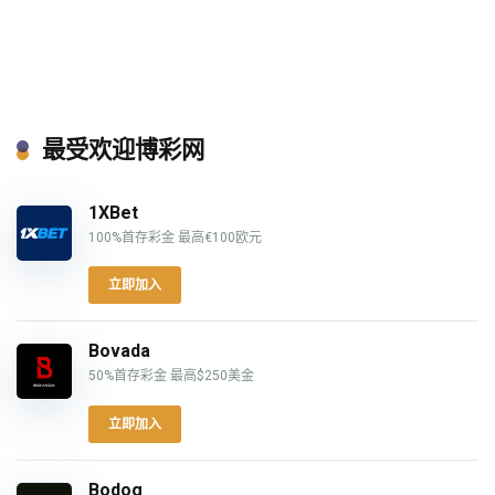
最受欢迎博彩网
1XBet
100%首存彩金 最高€100欧元
立即加入
Bovada
50%首存彩金 最高$250美金
立即加入
Bodog