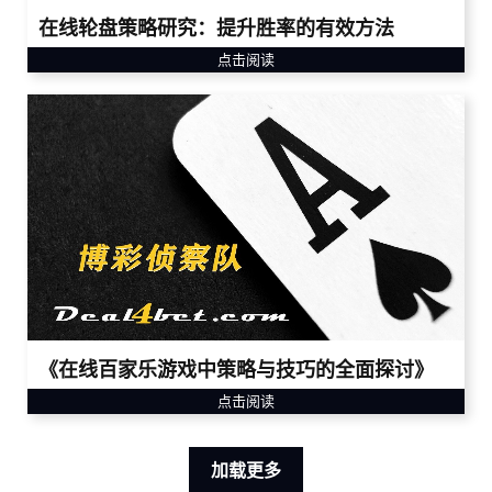
在线轮盘策略研究：提升胜率的有效方法
点击阅读
《在线百家乐游戏中策略与技巧的全面探讨》
点击阅读
加载更多