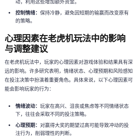
动，利用这些增加额外资金。
控制情绪：
保持冷静，避免因短期的输赢而改变原有
的策略。
心理因素在老虎机玩法中的影响
与调整建议
在老虎机玩法中，玩家的心理因素对游戏体验和结果具有深
远的影响。许多研究表明，情绪状态、心理预期和风险感知
在投注决策中扮演着重要角色。具体来说，以下心理因素可
能会影响玩家的行为：
情绪波动：
玩家在高兴、沮丧或焦虑等不同情绪状态
下，往往会采取不同的投注策略。
心理预期：
对赢得大奖的期望过高可能导致冲动的投
注行为，削弱理性的判断。