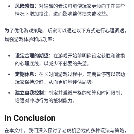
风险感知：
对输赢的看法可能使玩家更倾向于在某些
情况下增加投注，进而影响整体损失或收益。
为了优化游戏策略，玩家可以通过以下方式进行心理调适，
增强游戏体验和成功率：
设定合理的期望：
在游戏开始前明确设定获胜和输损
的心理底线，以减少不必要的失望。
定期休息：
在长时间游戏过程中，定期暂停可以帮助
玩家保持冷静，从而更好地评估局势。
建立自我控制：
制定并遵循严格的预算和时间限制，
增强对冲动行为的抵制能力。
In Conclusion
在本文中，我们深入探讨了老虎机游戏的多种玩法与策略，