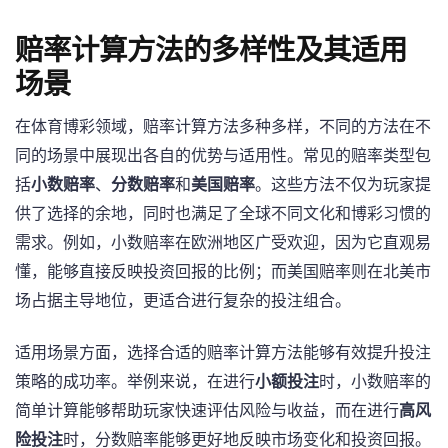
赔率计算方法的多样性及其适用
场景
在体育博彩领域，赔率计算方法多种多样，不同的方法在不
同的场景中展现出各自的优势与适用性。常见的赔率类型包
括
小数赔率
、
分数赔率
和
美国赔率
。这些方法不仅为玩家提
供了选择的余地，同时也满足了全球不同文化和博彩习惯的
需求。例如，小数赔率在欧洲地区广受欢迎，因为它直观易
懂，能够直接反映投资回报的比例；而美国赔率则在北美市
场占据主导地位，更适合进行复杂的投注组合。
适用场景方面，选择合适的赔率计算方法能够有效提升投注
策略的成功率。举例来说，在进行
小额投注
时，小数赔率的
简单计算能够帮助玩家快速评估风险与收益，而在进行
高风
险投注
时，分数赔率能够更好地反映市场变化和投资回报。