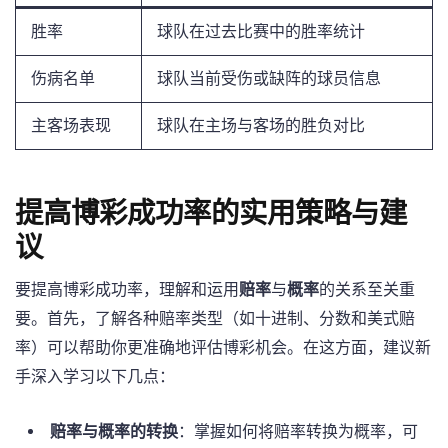
胜率
球队在过去比赛中的胜率统计
伤病名单
球队当前受伤或缺阵的球员信息
主客场表现
球队在主场与客场的胜负对比
提高博彩成功率的实用策略与建
议
要提高博彩成功率，理解和运用
赔率
与
概率
的关系至关重
要。首先，了解各种赔率类型（如十进制、分数和美式赔
率）可以帮助你更准确地评估博彩机会。在这方面，建议新
手深入学习以下几点：
赔率与概率的转换
：掌握如何将赔率转换为概率，可