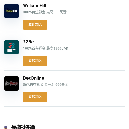
William Hill
300%首注彩金 最高£30英镑
立即加入
22Bet
100%首存彩金 最高$300CAD
立即加入
BetOnline
50%首存彩金 最高$1000美金
立即加入
最新报道