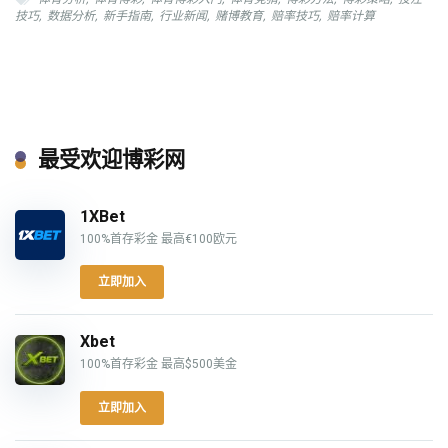
技巧
,
数据分析
,
新手指南
,
行业新闻
,
赌博教育
,
赔率技巧
,
赔率计算
最受欢迎博彩网
1XBet
100%首存彩金 最高€100欧元
立即加入
Xbet
100%首存彩金 最高$500美金
立即加入