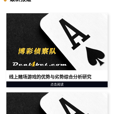
线上赌场游戏的优势与劣势综合分析研究
点击阅读