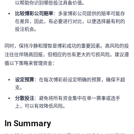
以帮助你识别哪些投注具备价值。
比较博彩公司赔率
：多家博彩公司提供的赔率可能存
在差异，因此，有必要进行对比，以便选择最有利的
投注机会。
同时，保持冷静和理智是博彩成功的重要因素。高风险的投
注往往伴随高回报，但相应的也有更大的亏损风险。建议遵
循以下策略来管理资金：
设定预算
：在每次博彩前设定明确的预算，确保不超
支。
分散投注
：避免将所有资金集中在单一赛事或选手
上，可以有效降低风险。
In Summary