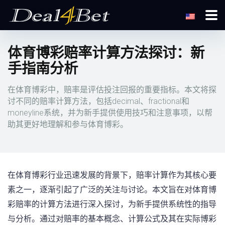
体育博彩赔率计算方法探讨：新
手指南分析
在体育博彩中，赔率是评估投注回报的重要指标。本文将探
讨不同的赔率计算方法，包括decimal、fractional和
moneyline系统，并为新手提供使用技巧和注意事项，以帮
助其更好地理解和参与体育博彩。
在体育博彩行业迅速发展的背景下，赔率计算作为其核心要
素之一，逐渐引起了广泛的关注与讨论。本文旨在对体育博
彩赔率的计算方法进行深入探讨，为新手提供系统性的指导
与分析。通过对赔率的基本概念、计算公式及其在实际博彩